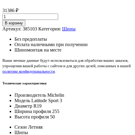
31386
₽
Количество
товара
В корзину
Michelin
Артикул:
385103
Категория:
Шины
Latitude
Sport
Без предоплаты
3
Оплата наличными при получении
255/50/R19
Шиномонтаж на месте
103
Y
Ваши личные данные будут использоваться для обработки ваших заказов,
упрощения вашей работы с сайтом и для других целей, описанных в нашей
политике конфиденциальности
.
Технические характеристики
Производитель
Michelin
Модель
Latitude Sport 3
Диаметр
R19
Ширина профиля
255
Высота профиля
50
Сезон
Летняя
Шипы