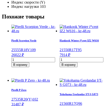
Индекс скорости
(Y)
Индекс нагрузки
103
Похожие товары
Pirelli Scorpion Verde
Hankook Winter i*cept IZ2 W616
255
55
R18
V
109
215
50
R17
T
95
26022
₽
7914
₽
Количество
Количество
товара
товара
В корзину
В корзину
Pirelli
Hankook
Scorpion
Winter
Verde
i*cept
255/55/R18
IZ2
109
W616
V
215/50/R17
Pirelli P Zero
95
Yokohama Geolandar I/T-S G073
T
275
35
R20
(Y)
102
215
60
R17
Q
96
31487
₽