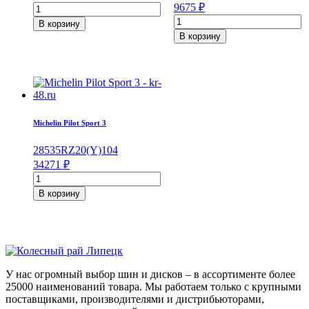
Количество
9675
₽
товара
Количество
В корзину
Pirelli
товара
В корзину
P
Yokohama
Zero
Geolandar
275/35/R20
I/T-
102
S
Y
G073
215/60/R17
96
Michelin Pilot Sport 3
Q
285
35
RZ20
(Y)
104
34271
₽
Количество
товара
В корзину
Michelin
Pilot
Sport
3
285/35/ZR20
104
У нас огромный выбор шин и дисков – в ассортименте более
(Y)
25000 наименований товара. Мы работаем только с крупными
поставщиками, производителями и дистрибьюторами,