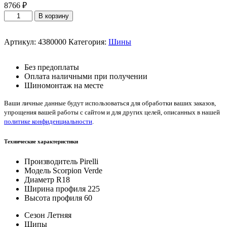
8766
₽
Количество
В корзину
товара
Pirelli
Scorpion
Артикул:
4380000
Категория:
Шины
Verde
225/60/R18
Без предоплаты
100
Оплата наличными при получении
H
Шиномонтаж на месте
Ваши личные данные будут использоваться для обработки ваших заказов,
упрощения вашей работы с сайтом и для других целей, описанных в нашей
политике конфиденциальности
.
Технические характеристики
Производитель
Pirelli
Модель
Scorpion Verde
Диаметр
R18
Ширина профиля
225
Высота профиля
60
Сезон
Летняя
Шипы