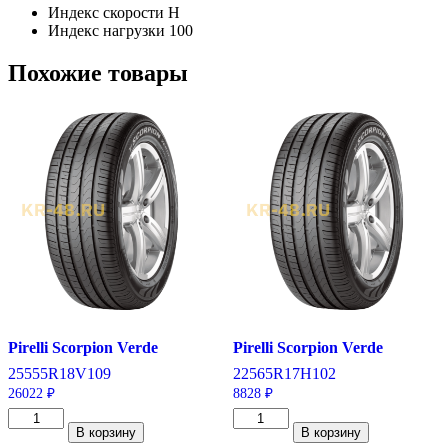
Индекс скорости
H
Индекс нагрузки
100
Похожие товары
Pirelli Scorpion Verde
Pirelli Scorpion Verde
255
55
R18
V
109
225
65
R17
H
102
26022
₽
8828
₽
Количество
Количество
В корзину
В корзину
товара
товара