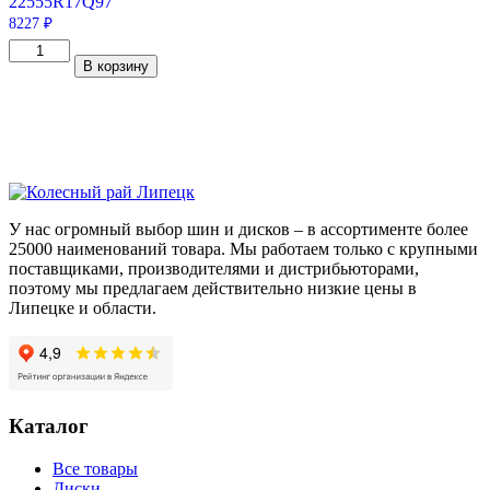
225
55
R17
Q
97
8227
₽
Количество
В корзину
товара
Yokohama
iceGuard
Studless
iG50+
225/55/R17
97
Q
У нас огромный выбор шин и дисков – в ассортименте более
25000 наименований товара. Мы работаем только с крупными
поставщиками, производителями и дистрибьюторами,
поэтому мы предлагаем действительно низкие цены в
Липецке и области.
Каталог
Все товары
Диски