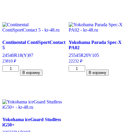
Pirelli
Pirelli
Scorpion
Scorpion
Verde
Verde
255/55/R18
225/65/R17
109
102
V
H
Continental ContiSportContact
Yokohama Parada Spec-X
5
PA02
245
40
R18
(Y)
97
255
45
R20
V
105
23810
₽
22232
₽
Количество
Количество
В корзину
В корзину
товара
товара
Continental
Yokohama
ContiSportContact
Parada
5
Spec-
245/40/R18
X
97
PA02
Y
255/45/R20
105
V
Yokohama iceGuard Studless
iG50+