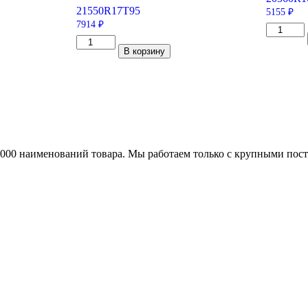
215
50
R17
T
95
5155
₽
7914
₽
Количес
Количество
товара
В корзину
товара
Viatti
Hankook
Brina
Winter
Nordico
i*cept
V-
IZ2
522
W616
205/60/R
215/50/R17
92
95
T
T
25000 наименований товара. Мы работаем только с крупными по