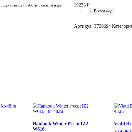
19233
₽
рощения вашей работы с сайтом и для
Количество
В корзину
товара
Ikon
Autograph
Артикул:
T730694
Категори
Snow
3
SUV
265/45/R21
108
T
Hankook Winter i*cept IZ2
Viatti B
W616
205
60
R1