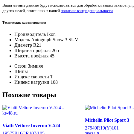
Ваши личные данные будут использоваться для обработки ваших заказов, уп
других целей, описанных в нашей
политике конфиденциальности
.
Технические характеристики
Производитель
Ikon
Модель
Autograph Snow 3 SUV
Диаметр
R21
Ширина профиля
265
Высота профиля
45
Сезон
Зимняя
Шипы
Индекс скорости
T
Индекс нагрузки
108
Похожие товары
Michelin Pilot Sport 3
Viatti Vettore Inverno V-524
275
40
R19
(Y)
101
195
75
R16C
R
107/105
29634
₽