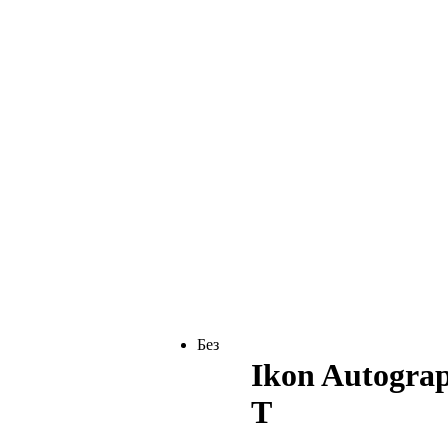
Без
Ikon Autogra
T