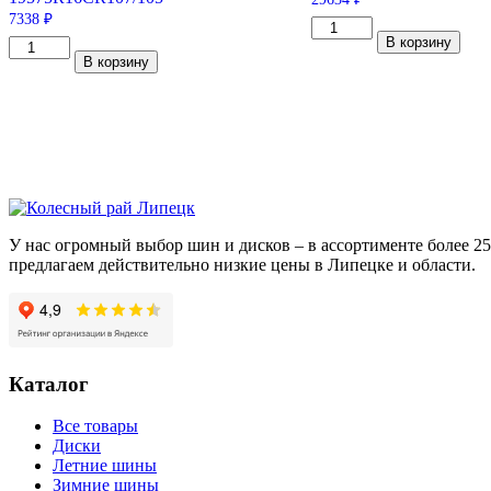
7338
₽
Количество
В корзину
Количество
товара
В корзину
товара
Michelin
Viatti
Pilot
Vettore
Sport
Inverno
3
V-
275/40/R19
524
101
195/75/R16C
Y
107/105
R
У нас огромный выбор шин и дисков – в ассортименте более 
предлагаем действительно низкие цены в Липецке и области.
Каталог
Все товары
Диски
Летние шины
Зимние шины