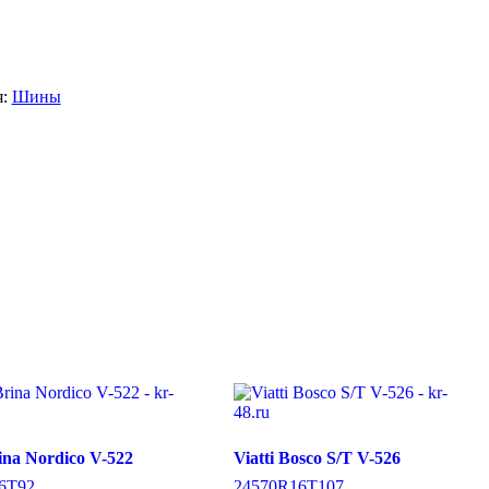
я:
Шины
rina Nordico V-522
Viatti Bosco S/T V-526
6
T
92
245
70
R16
T
107