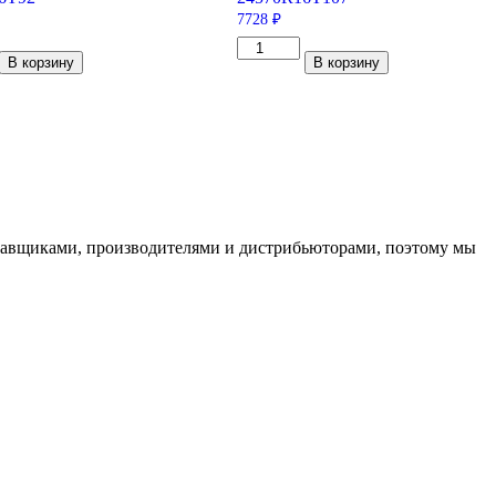
7728
₽
тво
Количество
В корзину
В корзину
товара
Viatti
Bosco
S/T
V-
526
16
245/70/R16
107
T
ставщиками, производителями и дистрибьюторами, поэтому мы