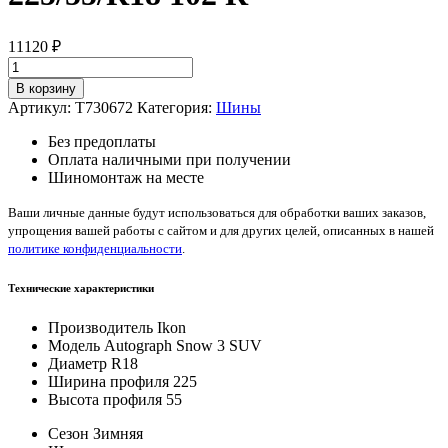
11120
₽
Количество
товара
В корзину
Ikon
Артикул:
T730672
Категория:
Шины
Autograph
Snow
Без предоплаты
3
Оплата наличными при получении
SUV
Шиномонтаж на месте
225/55/R18
102
Ваши личные данные будут использоваться для обработки ваших заказов,
R
упрощения вашей работы с сайтом и для других целей, описанных в нашей
политике конфиденциальности
.
Технические характеристики
Производитель
Ikon
Модель
Autograph Snow 3 SUV
Диаметр
R18
Ширина профиля
225
Высота профиля
55
Сезон
Зимняя