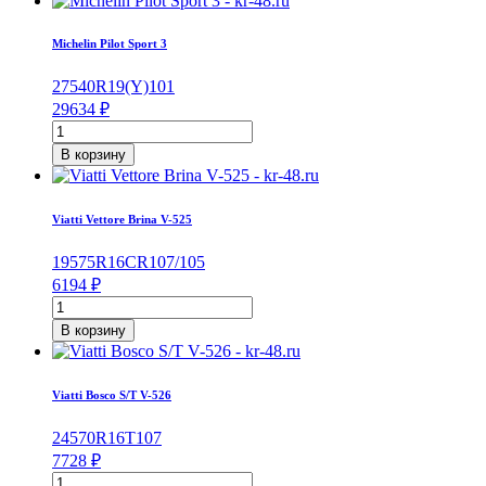
Scorpion
Verde
Michelin Pilot Sport 3
225/65/R17
102
275
40
R19
(Y)
101
H
29634
₽
Количество
товара
В корзину
Michelin
Pilot
Sport
Viatti Vettore Brina V-525
3
275/40/R19
195
75
R16C
R
107/105
101
6194
₽
Y
Количество
товара
В корзину
Viatti
Vettore
Brina
Viatti Bosco S/T V-526
V-
525
245
70
R16
T
107
195/75/R16C
7728
₽
107/105
Количество
R