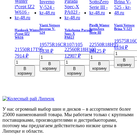
Viatti Vettore
Pirelli Winter
Viatti Vettore
Inverno V-
SottoZero
Brina V-525
Hankook Winter
Yokohama Parada
524
Serie III
i*cept IZ2
Spec-X
W616
PA02J
195
75
R16
195
75
R16C
R
107/105
225
50
R18
H
95
6194
₽
215
50
R17
T
95
225
60
R18
H
100
7338
₽
28125
₽
Количеств
7914
₽
12907
₽
Количество
Количество
товара
В
Количество
Количество
товара
товара
Viatti
В
В
корзину
товара
товара
Viatti
Pirelli
корзину
корзину
В
В
Vettore
Hankook
Yokohama
Vettore
Winter
корзину
корзину
Brina
Winter
Parada
Inverno
SottoZero
V-
i*cept
Spec-
V-
Serie
525
IZ2
X
524
III
195/75/R1
W616
PA02J
195/75/R16C
225/50/R18
107/105
215/50/R17
225/60/R18
107/105
95
R
95
100
R
H
У нас огромный выбор шин и дисков – в ассортименте более
T
H
25000 наименований товара. Мы работаем только с крупными
поставщиками, производителями и дистрибьюторами,
поэтому мы предлагаем действительно низкие цены в
Липецке и области.