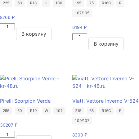
225
60
R18
H
100
195
75
R16C
R
107/105
8766
₽
Количество
6194
₽
товара
В корзину
Количество
Pirelli
товара
В корзину
Scorpion
Viatti
Verde
Vettore
225/60/R18
Brina
100
V-
H
525
195/75/R16C
107/105
Pirelli Scorpion Verde
Viatti Vettore Inverno V-524
R
255
50
R19
W
107
215
65
R16C
R
109/107
30207
₽
Количество
8300
₽