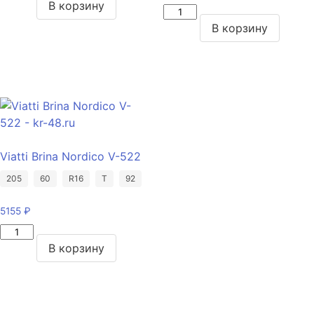
товара
В корзину
Количество
Pirelli
товара
В корзину
Scorpion
Viatti
Verde
Vettore
255/50/R19
Inverno
107
V-
W
524
215/65/R16C
109/107
Viatti Brina Nordico V-522
R
205
60
R16
T
92
5155
₽
Количество
товара
В корзину
Viatti
Brina
Nordico