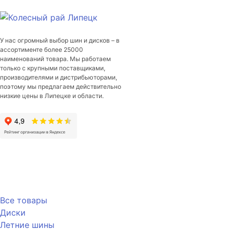
V-
522
205/60/R16
92
У нас огромный выбор шин и дисков – в
T
ассортименте более 25000
наименований товара. Мы работаем
только с крупными поставщиками,
производителями и дистрибьюторами,
поэтому мы предлагаем действительно
низкие цены в Липецке и области.
Каталог
Все товары
Диски
Летние шины