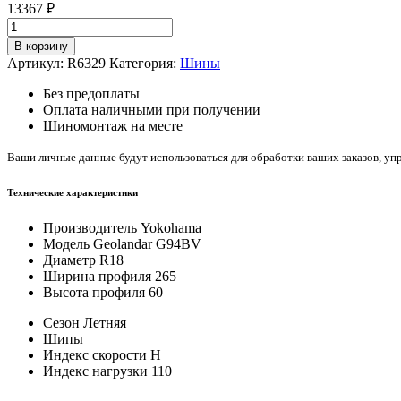
13367
₽
Количество
товара
В корзину
Yokohama
Артикул:
R6329
Категория:
Шины
Geolandar
G94BV
Без предоплаты
265/60/R18
Оплата наличными при получении
110
Шиномонтаж на месте
H
Ваши личные данные будут использоваться для обработки ваших заказов, уп
Технические характеристики
Производитель
Yokohama
Модель
Geolandar G94BV
Диаметр
R18
Ширина профиля
265
Высота профиля
60
Сезон
Летняя
Шипы
Индекс скорости
H
Индекс нагрузки
110