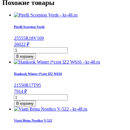
Похожие товары
Pirelli Scorpion Verde
255
55
R18
V
109
26022
₽
Количество
товара
В корзину
Pirelli
Scorpion
Verde
Hankook Winter i*cept IZ2 W616
255/55/R18
109
215
50
R17
T
95
V
7914
₽
Количество
товара
В корзину
Hankook
Winter
i*cept
Viatti Brina Nordico V-522
IZ2
W616