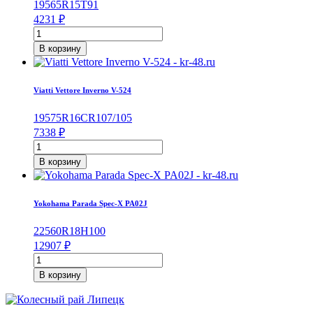
195
65
R15
T
91
215/50/R17
4231
₽
95
Количество
T
товара
В корзину
Viatti
Brina
Nordico
Viatti Vettore Inverno V-524
V-
522
195
75
R16C
R
107/105
195/65/R15
7338
₽
91
Количество
T
товара
В корзину
Viatti
Vettore
Inverno
Yokohama Parada Spec-X PA02J
V-
524
225
60
R18
H
100
195/75/R16C
12907
₽
107/105
Количество
R
товара
В корзину
Yokohama
Parada
Spec-