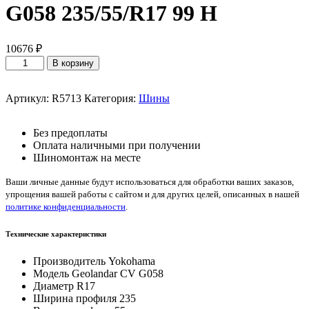
G058 235/55/R17 99 H
10676
₽
Количество
В корзину
товара
Yokohama
Geolandar
Артикул:
R5713
Категория:
Шины
CV
G058
Без предоплаты
235/55/R17
Оплата наличными при получении
99
Шиномонтаж на месте
H
Ваши личные данные будут использоваться для обработки ваших заказов,
упрощения вашей работы с сайтом и для других целей, описанных в нашей
политике конфиденциальности
.
Технические характеристики
Производитель
Yokohama
Модель
Geolandar CV G058
Диаметр
R17
Ширина профиля
235