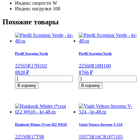
Индекс скорости
W
Индекс нагрузки
100
Похожие товары
Pirelli Scorpion Verde
Pirelli Scorpion Verde
225
65
R17
H
102
225
60
R18
H
100
8828
₽
8766
₽
Количество
Количество
товара
товара
В корзину
В корзину
Pirelli
Pirelli
Scorpion
Scorpion
Verde
Verde
225/65/R17
225/60/R18
102
100
H
H
Hankook Winter i*cept IZ2 W616
Viatti Vettore Inverno V-524
225
50
R17
T
98
195
75
R16C
R
107/105