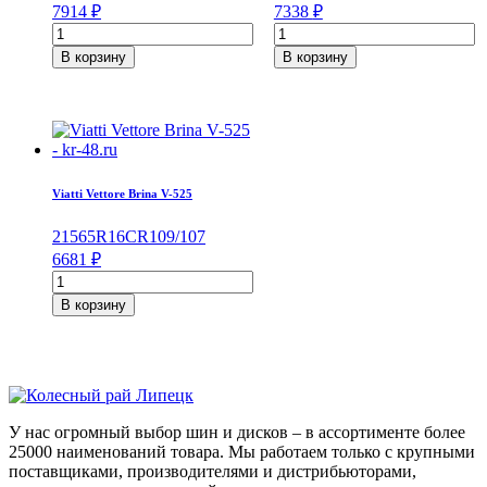
7914
₽
7338
₽
Количество
Количество
товара
товара
В корзину
В корзину
Hankook
Viatti
Winter
Vettore
i*cept
Inverno
IZ2
V-
W616
524
225/50/R17
195/75/R16C
98
107/105
Viatti Vettore Brina V-525
T
R
215
65
R16C
R
109/107
6681
₽
Количество
товара
В корзину
Viatti
Vettore
Brina
V-
525
215/65/R16C
У нас огромный выбор шин и дисков – в ассортименте более
109/107
25000 наименований товара. Мы работаем только с крупными
R
поставщиками, производителями и дистрибьюторами,