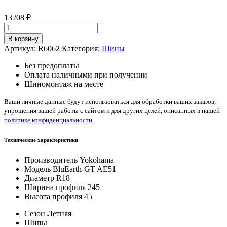
13208
₽
Количество
товара
В корзину
Yokohama
Артикул:
R6062
Категория:
Шины
BluEarth-
GT
Без предоплаты
AE51
Оплата наличными при получении
245/45/R18
Шиномонтаж на месте
100
W
Ваши личные данные будут использоваться для обработки ваших заказов,
упрощения вашей работы с сайтом и для других целей, описанных в нашей
политике конфиденциальности
.
Технические характеристики
Производитель
Yokohama
Модель
BluEarth-GT AE51
Диаметр
R18
Ширина профиля
245
Высота профиля
45
Сезон
Летняя
Шипы