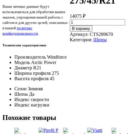
275/45/R21
Ваши личные данные будут
использоваться для обработки ваших
14075
₽
заказов, упрощения вашей работы с
Количество
сайтом и для других целей, описанных
товара
в нашей
политике
В корзину
Windforce
конфиденциальности
.
Артикул:
CTS289670
Arctic
Категория:
Шины
Power
Технические характеристики
275/45/R21
Производитель
Windforce
Модель
Arctic Power
Диаметр
R21
Ширина профиля
275
Высота профиля
45
Сезон
Зимняя
Шипы
Да
Индекс скорости
Индекс нагрузки
Похожие товары