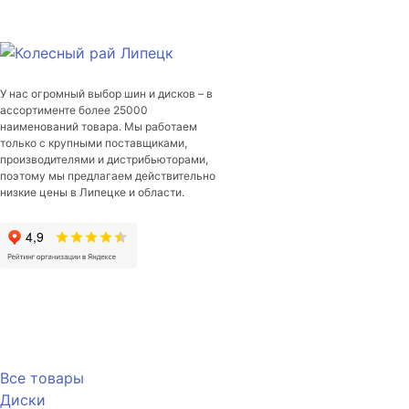
Inverno
V-
524
195/75/R16C
107/105
У нас огромный выбор шин и дисков – в
R
ассортименте более 25000
наименований товара. Мы работаем
только с крупными поставщиками,
производителями и дистрибьюторами,
поэтому мы предлагаем действительно
низкие цены в Липецке и области.
Каталог
Все товары
Диски