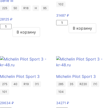
Serie III
102
225
50
R18
H
95
31487
₽
28125
₽
Количество
Количество
товара
В корзину
товара
В корзину
Pirelli
Pirelli
P
Winter
Zero
SottoZero
275/35/R20
Serie
102
III
Y
225/50/R18
95
Michelin Pilot Sport 3
Michelin Pilot Sport 3
H
275
40
R19
(Y)
285
35
RZ20
(Y)
101
104
29634
₽
34271
₽