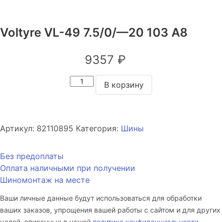
Voltyre VL-49 7.5/0/—20 103 A8
9357
₽
Количество
В корзину
товара
Voltyre
VL-
49
Артикул:
82110895
Категория:
Шины
7.5/0/
—
Без предоплаты
20
Оплата наличными при получении
103
Шиномонтаж на месте
A8
Ваши личные данные будут использоваться для обработки
ваших заказов, упрощения вашей работы с сайтом и для других
целей, описанных в нашей
политике конфиденциальности
.