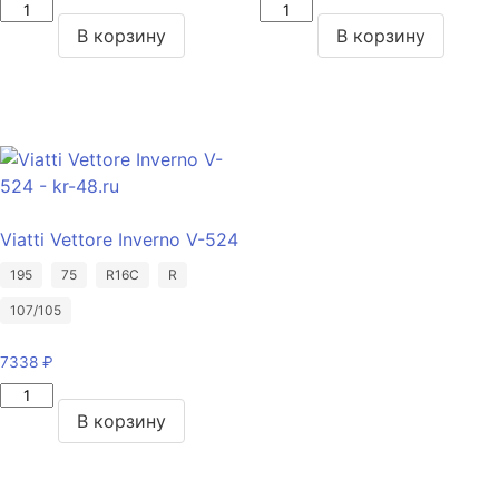
Количество
Количество
товара
товара
В корзину
В корзину
Michelin
Michelin
Pilot
Pilot
Sport
Sport
3
3
275/40/R19
285/35/ZR20
101
104
Y
(Y)
Viatti Vettore Inverno V-524
195
75
R16C
R
107/105
7338
₽
Количество
товара
В корзину
Viatti
Vettore