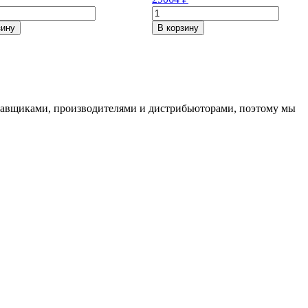
ество
Количество
товара
зину
В корзину
Michelin
on
Latitude
Sport
/R17
3
235/65/R19
109
ставщиками, производителями и дистрибьюторами, поэтому мы
V