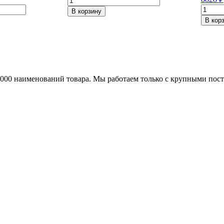
товара
Колич
В корзину
Pirelli
товара
В кор
P
Pirelli
Zero
Scorpi
275/35/R20
Verde
102
225/65
Y
102
H
25000 наименований товара. Мы работаем только с крупными по