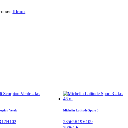
гория:
Шины
corpion Verde
Michelin Latitude Sport 3
R17
H
102
235
65
R19
V
109
29064
₽