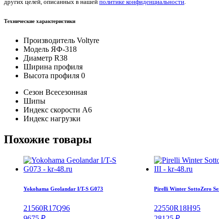
других целей, описанных в нашей
политике конфиденциальности
.
Технические характеристики
Производитель
Voltyre
Модель
ЯФ-318
Диаметр
R38
Ширина профиля
Высота профиля
0
Сезон
Всесезонная
Шипы
Индекс скорости
A6
Индекс нагрузки
Похожие товары
Yokohama Geolandar I/T-S G073
Pirelli Winter SottoZero Ser
215
60
R17
Q
96
225
50
R18
H
95
9675
₽
28125
₽