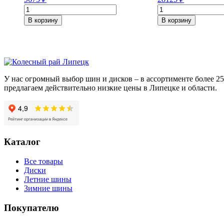
Количество
Количество
товара
товара
В корзину
В корзину
Yokohama
Pirelli
Geolandar
Winter
I/T-
SottoZero
S
Serie
G073
III
215/60/R17
225/50/R18
У нас огромный выбор шин и дисков – в ассортименте более 
96
95
предлагаем действительно низкие цены в Липецке и области.
Q
H
Каталог
Все товары
Диски
Летние шины
Зимние шины
Покупателю