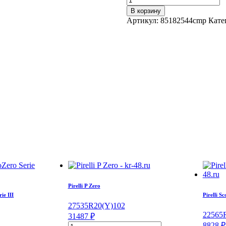
товара
В корзину
Voltyre
Артикул:
85182544cmp
Кате
ЯФ-318
13.6/0/R38
128
A6
Pirelli P Zero
ie III
Pirelli S
275
35
R20
(Y)
102
225
65
31487
₽
Количество
8828
₽