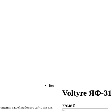
Без
Voltyre ЯФ-31
32048
₽
рощения вашей работы с сайтом и для
Количество