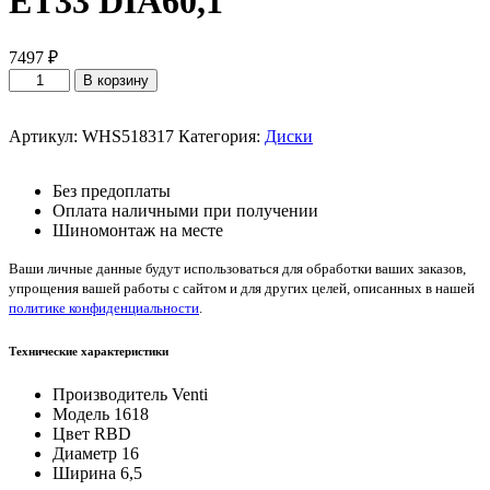
ET33 DIA60,1
7497
₽
Количество
В корзину
товара
Venti
1618
Артикул:
WHS518317
Категория:
Диски
BD
6,5*16/5*114,3
Без предоплаты
ET33
Оплата наличными при получении
DIA60,1
Шиномонтаж на месте
Ваши личные данные будут использоваться для обработки ваших заказов,
упрощения вашей работы с сайтом и для других целей, описанных в нашей
политике конфиденциальности
.
Технические характеристики
Производитель
Venti
Модель
1618
Цвет
RBD
Диаметр
16
Ширина
6,5