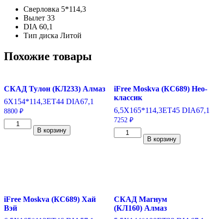
Сверловка
5*114,3
Вылет
33
DIA
60,1
Тип диска
Литой
Похожие товары
СКАД Тулон (КЛ233) Алмаз
iFree Moskva (КС689) Нео-
классик
6X15
4*114,3
ET44
DIA67,1
6,5X16
5*114,3
ET45
DIA67,1
8800
₽
7252
₽
Количество
В корзину
товара
Количество
В корзину
СКАД
товара
Тулон
iFree
(КЛ233)
Moskva
Алмаз
(КС689)
6*15/4*114,3
Нео-
ET44
классик
DIA67,1
6,5*16/5*114,3
iFree Moskva (КС689) Хай
СКАД Магнум
ET45
Вэй
(КЛ160) Алмаз
DIA67,1