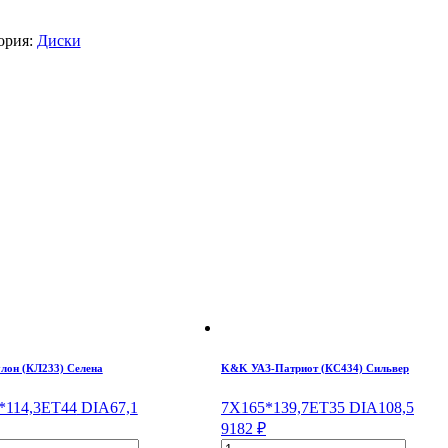
ория:
Диски
лон (КЛ233) Селена
K&K УАЗ-Патриот (КС434) Сильвер
*114,3
ET44
DIA67,1
7X16
5*139,7
ET35
DIA108,5
9182
₽
ество
Количество