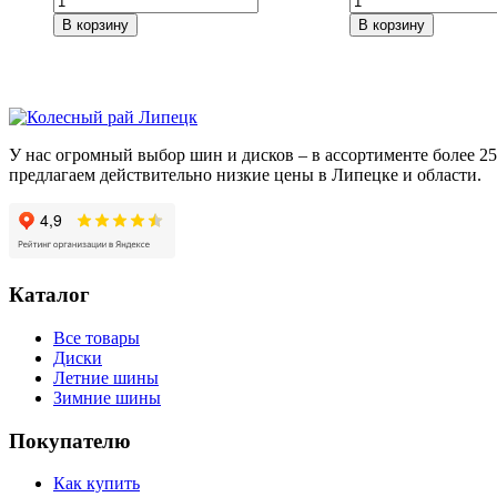
товара
товара
В корзину
В корзину
СКАД
iFree
Магнум
Moskva
(КЛ160)
(КС689)
Алмаз
Нео-
5,5*14/4*98
классик
ET38
6,5*16/5*114,3
У нас огромный выбор шин и дисков – в ассортименте более 
DIA58,6
ET45
предлагаем действительно низкие цены в Липецке и области.
DIA67,1
Каталог
Все товары
Диски
Летние шины
Зимние шины
Покупателю
Как купить