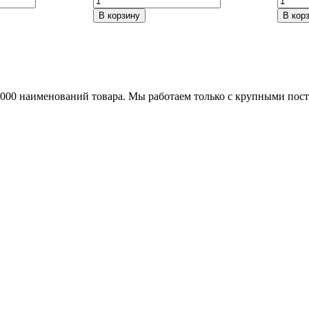
товара
товара
В корзину
В кор
Tech
СКАД
Line
Тулон
410
(КЛ23
BD
Селен
5,5*14/4*100
6*15/4
ET43
ET44
25000 наименований товара. Мы работаем только с крупными по
DIA60,1
DIA67