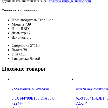
других целей, описанных в нашей
политике конфиденциальности
.
Технические характеристики
Производитель
Tech Line
Модель
739
Цвет
RBD
Диаметр
17
Ширина
6,5
Сверловка
5*110
Вылет
39
DIA
65,1
Тип диска
Литой
Похожие товары
СКАД Магнум (КЛ160) Алмаз
iFree Moskva (КС689) Не
5,5X14
4*98
ET38
DIA58,6
6,5X16
5*114,3
ET4
7224
₽
7252
₽
Количество
Количество