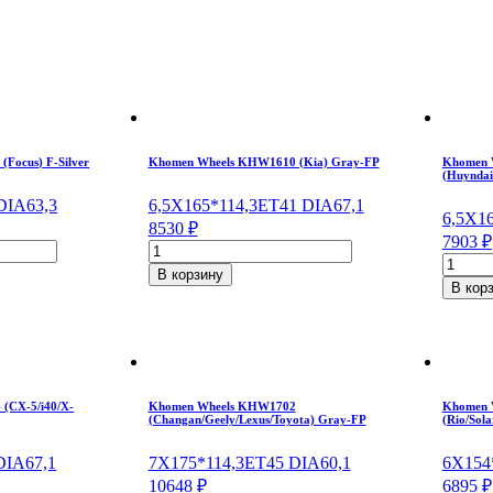
Focus) F-Silver
Khomen Wheels KHW1610 (Kia) Gray-FP
Khomen 
(Huyndai
IA63,3
6,5X16
5*114,3
ET41
DIA67,1
6,5X1
8530
₽
7903
₽
Количество
Колич
товара
В корзину
товара
Khomen
В кор
Khome
Wheels
Wheels
KHW1610
KHW1
(Kia)
(Huynd
Gray-
Black
FP
6,5*16
6,5*16/5*114,3
(CX-5/i40/X-
Khomen Wheels KHW1702
Khomen 
ET44
(Changan/Geely/Lexus/Toyota) Gray-FP
(Rio/Sola
ET41
DIA67
DIA67,1
IA67,1
7X17
5*114,3
ET45
DIA60,1
6X15
4
10648
₽
6895
₽