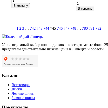
Количество
товара
В корзину
товара
Khomen
В корзину
Khomen
Wheels
Wheels
KHW1609
KHW1714
(XRay)
(CX-
F-
←
1
2
3
…
742
743
744
745
746
747
748
…
780
781
782
→
5/i40/X-
Silver
Trail)
6*16/4*100
F-
ET41
Silver
DIA60,1
У нас огромный выбор шин и дисков – в ассортименте более 
7*17/5*114,3
предлагаем действительно низкие цены в Липецке и области.
ET45
DIA67,1
Каталог
Все товары
Диски
Летние шины
Зимние шины
Покупателю