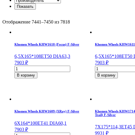
Отображение 7441–7450 из 7818
Khomen Wheels KHW1610 (Focus) F-Silver
Khomen Wheels KHW1611 (
6,5X16
5*108
ET50
DIA63,3
6,5X16
5*108
ET50
D
7903
₽
7903
₽
Количество
Количество
товара
товара
В корзину
В корзину
Khomen
Khomen
Wheels
Wheels
KHW1610
KHW1611
(Focus)
(Focus)
F-
F-
Silver
Silver
6,5*16/5*108
6,5*16/5*108
Khomen Wheels KHW1609 (XRay) F-Silver
Khomen Wheels KHW1714 
Trail) F-Silver
ET50
ET50
DIA63,3
DIA63,3
6X16
4*100
ET41
DIA60,1
7X17
5*114,3
ET45
D
7903
₽
9931
₽
Количество