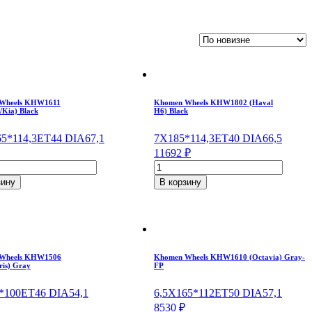
Wheels KHW1611
Khomen Wheels KHW1802 (Haval
/Kia) Black
H6) Black
6
5*114,3
ET44
DIA67,1
7X18
5*114,3
ET40
DIA66,5
11692
₽
ество
Количество
товара
зину
В корзину
n
Khomen
Wheels
611
KHW1802
ai/Kia)
(Haval
H6)
/5*114,3
Black
Wheels KHW1506
Khomen Wheels KHW1610 (Octavia) Gray-
7*18/5*114,3
ris) Gray
FP
,1
ET40
DIA66,5
*100
ET46
DIA54,1
6,5X16
5*112
ET50
DIA57,1
8530
₽