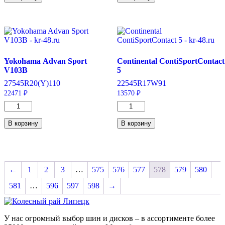
Smart
Smart
Flex
Flex
AH31
DH31
315/80/R22.5
295/80/R22.5
156/150
152/148
L
M
Front
Drive
Yokohama Advan Sport
Continental ContiSportContact
V103B
5
275
45
R20
(Y)
110
225
45
R17
W
91
22471
₽
13570
₽
Количество
Количество
товара
товара
Yokohama
Continental
В корзину
В корзину
Advan
ContiSportContact
Sport
5
V103B
225/45/R17
275/45/R20
91
110
W
←
1
2
3
…
575
576
577
578
579
580
Y
581
…
596
597
598
→
У нас огромный выбор шин и дисков – в ассортименте более