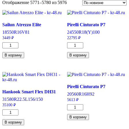
Отображение 5771–5780 из 5976
Sailun Atrezzo Elite
Pirelli Cinturato P7
185
50
R16
V
81
245
50
R18
(Y)
100
3449
₽
22795
₽
Количество
Количество
товара
товара
Sailun
Pirelli
В корзину
В корзину
Atrezzo
Cinturato
Elite
P7
185/50/R16
245/50/R18
81
100
V
Y
Pirelli Cinturato P7
Hankook Smart Flex DH31
205
60
R16
H
92
315
80
R22.5
L
156/150
5613
₽
35100
₽
Количество
Количество
товара
товара
Pirelli
В корзину
Hankook
Cinturato
В корзину
Smart
P7