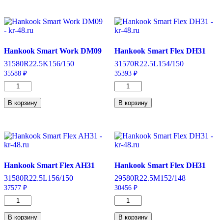
Flex
205/60/R16
DH31
92
315/80/R22.5
H
156/150
L
Drive
Hankook Smart Work DM09
Hankook Smart Flex DH31
315
80
R22.5
K
156/150
315
70
R22.5
L
154/150
35588
₽
35393
₽
Количество
Количество
товара
товара
Hankook
Hankook
В корзину
В корзину
Smart
Smart
Work
Flex
DM09
DH31
315/80/R22.5
315/70/R22.5
156/150
154/150
K
L
Drive
Drive
Hankook Smart Flex AH31
Hankook Smart Flex DH31
315
80
R22.5
L
156/150
295
80
R22.5
M
152/148
37577
₽
30456
₽
Количество
Количество
товара
товара
Hankook
Hankook
В корзину
В корзину