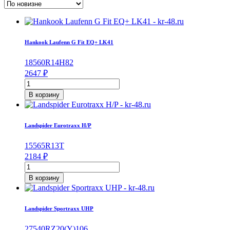
Hankook Laufenn G Fit EQ+ LK41
185
60
R14
H
82
2647
₽
Количество
товара
В корзину
Hankook
Laufenn
G
Landspider Eurotraxx H/P
Fit
EQ+
155
65
R13
T
LK41
2184
₽
185/60/R14
Количество
82
товара
H
В корзину
Landspider
Eurotraxx
H/P
Landspider Sportraxx UHP
155/65/R13
73
275
40
RZ20
(Y)
106