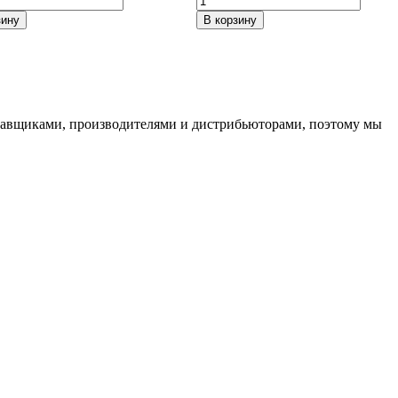
товара
зину
В корзину
iFree
м
Moskva
0)
(КС689)
Хай
/4*98
Вэй
6,5*16/5*112
ставщиками, производителями и дистрибьюторами, поэтому мы
,6
ET46
DIA57,1