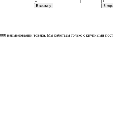
товара
товара
В корзину
В кор
iFree
СКАД
Moskva
Магну
(КС689)
(КЛ16
Хай
Алмаз
Вэй
5,5*14
6,5*16/5*114,3
ET38
25000 наименований товара. Мы работаем только с крупными по
ET50
DIA58
DIA66,1