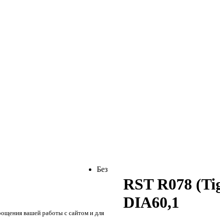
Без
RST R078 (Ti
DIA60,1
рощения вашей работы с сайтом и для