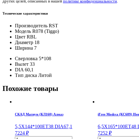
других целей, описанных в нашей
политике конфиденциальности
.
Технические характеристики
Производитель
RST
Модель
R078 (Tiggo)
Цвет
RBL
Диаметр
18
Ширина
7
Сверловка
5*108
Вылет
33
DIA
60,1
Тип диска
Литой
Похожие товары
СКАД Магнум (КЛ160) Алмаз
iFree Moskva (КС689) Не
5,5X14
4*100
ET38
DIA67,1
6,5X16
5*100
ET48
D
7224
₽
7252
₽
Количество
Количество