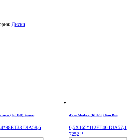
ория:
Диски
гнум (КЛ160) Алмаз
iFree Moskva (КС689) Хай Вэй
4
4*98
ET38
DIA58,6
6,5X16
5*112
ET46
DIA57,1
7252
₽
ество
Количество