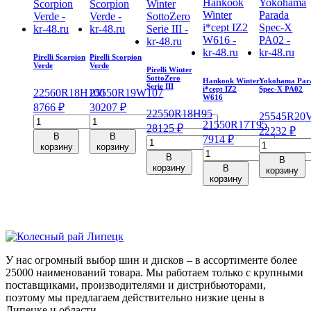
Pirelli Scorpion
Pirelli Scorpion
Verde
Verde
Pirelli Winter
SottoZero
Hankook Winter
Yokohama Par
Serie III
i*cept IZ2
Spec-X PA02
225
60
R18
H
100
255
50
R19
W
107
W616
8766
₽
30207
₽
225
50
R18
H
95
255
45
R20
Количество
Количество
215
50
R17
T
95
28125
₽
22232
₽
товара
товара
В
В
7914
₽
Количество
Количеств
Pirelli
Pirelli
корзину
корзину
Количество
товара
товара
Scorpion
Scorpion
В
В
товара
Pirelli
корзину
Yokohama
В
Verde
Verde
корзину
Hankook
Winter
корзину
Parada
225/60/R18
255/50/R19
Winter
SottoZero
Spec-
100
107
i*cept
Serie
X
H
W
IZ2
III
PA02
W616
225/50/R18
255/45/R20
215/50/R17
95
105
95
H
V
У нас огромный выбор шин и дисков – в ассортименте более
T
25000 наименований товара. Мы работаем только с крупными
поставщиками, производителями и дистрибьюторами,
поэтому мы предлагаем действительно низкие цены в
Липецке и области.