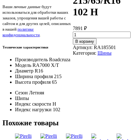
215/65/R16
Ваши личные данные будут
102 H
использоваться для обработки ваших
заказов, упрощения вашей работы с
сайтом и для других целей, описанных
7891
₽
в нашей
политике
Количество
конфиденциальности
.
товара
В корзину
Roadcruza
Артикул:
RA185501
Технические характеристики
RA7000
Категория:
Шины
X/T
Производитель
Roadcruza
215/65/R16
Модель
RA7000 X/T
102
Диаметр
R16
H
Ширина профиля
215
Высота профиля
65
Сезон
Летняя
Шипы
Индекс скорости
H
Индекс нагрузки
102
Похожие товары