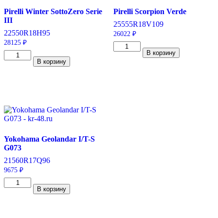
T
Pirelli Winter SottoZero Serie
Pirelli Scorpion Verde
III
255
55
R18
V
109
225
50
R18
H
95
26022
₽
28125
₽
Количество
В корзину
Количество
товара
В корзину
товара
Pirelli
Pirelli
Scorpion
Winter
Verde
SottoZero
255/55/R18
Serie
109
III
V
225/50/R18
95
H
Yokohama Geolandar I/T-S
G073
215
60
R17
Q
96
9675
₽
Количество
В корзину
товара
Yokohama
Geolandar
I/T-