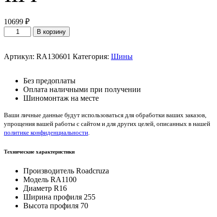
10699
₽
Количество
В корзину
товара
Roadcruza
RA1100
Артикул:
RA130601
Категория:
Шины
255/70/R16
111
Без предоплаты
T
Оплата наличными при получении
Шиномонтаж на месте
Ваши личные данные будут использоваться для обработки ваших заказов,
упрощения вашей работы с сайтом и для других целей, описанных в нашей
политике конфиденциальности
.
Технические характеристики
Производитель
Roadcruza
Модель
RA1100
Диаметр
R16
Ширина профиля
255
Высота профиля
70