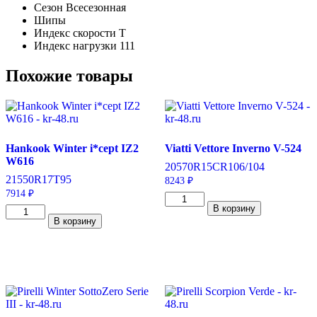
Сезон
Всесезонная
Шипы
Индекс скорости
T
Индекс нагрузки
111
Похожие товары
Hankook Winter i*cept IZ2
Viatti Vettore Inverno V-524
W616
205
70
R15C
R
106/104
215
50
R17
T
95
8243
₽
7914
₽
Количество
В корзину
Количество
товара
В корзину
товара
Viatti
Hankook
Vettore
Winter
Inverno
i*cept
V-
IZ2
524
W616
205/70/R15C
215/50/R17
106/104
95
R