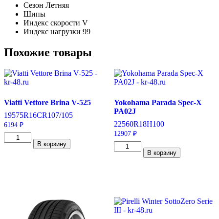
Сезон
Летняя
Шипы
Индекс скорости
V
Индекс нагрузки
99
Похожие товары
Viatti Vettore Brina V-525
Yokohama Parada Spec-X
PA02J
195
75
R16C
R
107/105
225
60
R18
H
100
6194
₽
12907
₽
Количество
В корзину
товара
Количество
В корзину
Viatti
товара
Vettore
Yokohama
Brina
Parada
V-
Spec-
525
X
195/75/R16C
PA02J
107/105
225/60/R18
R
100