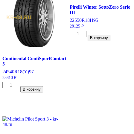
H
Pirelli Winter SottoZero Serie
III
225
50
R18
H
95
28125
₽
Количество
В корзину
товара
Pirelli
Winter
SottoZero
Continental ContiSportContact
Serie
5
III
225/50/R18
245
40
R18
(Y)
97
95
23810
₽
H
Количество
В корзину
товара
Continental
ContiSportContact
5
245/40/R18
97
Y