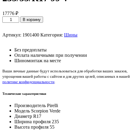
17776
₽
Количество
В корзину
товара
Pirelli
Scorpion
Артикул:
1901400
Категория:
Шины
Verde
235/55/R17
Без предоплаты
99
Оплата наличными при получении
V
Шиномонтаж на месте
Ваши личные данные будут использоваться для обработки ваших заказов,
упрощения вашей работы с сайтом и для других целей, описанных в нашей
политике конфиденциальности
.
Технические характеристики
Производитель
Pirelli
Модель
Scorpion Verde
Диаметр
R17
Ширина профиля
235
Высота профиля
55