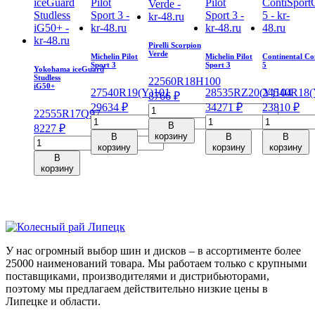
Pirelli Scorpion
Verde
Michelin Pilot
Michelin Pilot
Continental Co
Sport 3
Sport 3
5
Yokohama iceGuard
Studless
225
60
R18
H
100
iG50+
275
40
R19
(Y)
101
285
35
RZ20
(Y)
245
104
40
R18
(
8766
₽
29634
₽
34271
₽
23810
₽
Количество
225
55
R17
Q
97
Количество
Количество
Количеств
товара
В
8227
₽
товара
товара
товара
Pirelli
корзину
В
В
В
Количество
Michelin
Michelin
Continental
Scorpion
корзину
корзину
корзину
товара
Pilot
Pilot
ContiSport
В
Verde
Yokohama
корзину
Sport
Sport
5
225/60/R18
iceGuard
3
3
245/40/R18
100
Studless
275/40/R19
285/35/ZR20
97
H
iG50+
101
104
Y
225/55/R17
Y
(Y)
97
Q
У нас огромный выбор шин и дисков – в ассортименте более
25000 наименований товара. Мы работаем только с крупными
поставщиками, производителями и дистрибьюторами,
поэтому мы предлагаем действительно низкие цены в
Липецке и области.