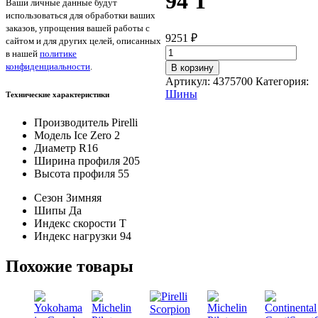
94 T
Ваши личные данные будут
использоваться для обработки ваших
заказов, упрощения вашей работы с
9251
₽
сайтом и для других целей, описанных
Количество
в нашей
политике
товара
конфиденциальности
.
В корзину
Pirelli
Артикул:
4375700
Категория:
Ice
Шины
Технические характеристики
Zero
2
Производитель
Pirelli
205/55/R16
Модель
Ice Zero 2
94
Диаметр
R16
T
Ширина профиля
205
Высота профиля
55
Сезон
Зимняя
Шипы
Да
Индекс скорости
T
Индекс нагрузки
94
Похожие товары