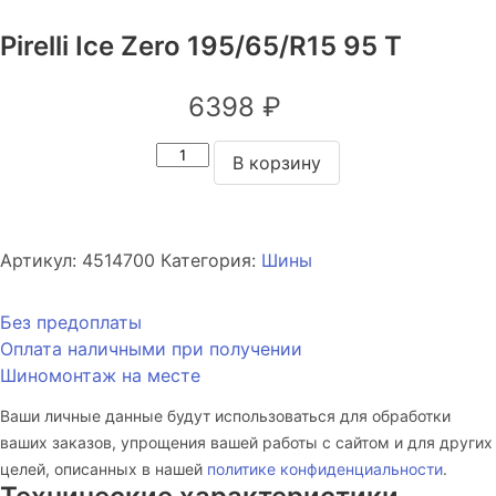
Pirelli Ice Zero 195/65/R15 95 T
6398
₽
Количество
В корзину
товара
Pirelli
Ice
Zero
Артикул:
4514700
Категория:
Шины
195/65/R15
95
Без предоплаты
T
Оплата наличными при получении
Шиномонтаж на месте
Ваши личные данные будут использоваться для обработки
ваших заказов, упрощения вашей работы с сайтом и для других
целей, описанных в нашей
политике конфиденциальности
.