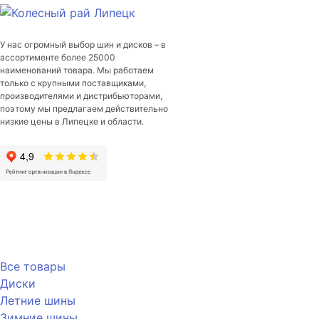
225/55/R17
97
Q
У нас огромный выбор шин и дисков – в
ассортименте более 25000
наименований товара. Мы работаем
только с крупными поставщиками,
производителями и дистрибьюторами,
поэтому мы предлагаем действительно
низкие цены в Липецке и области.
Каталог
Все товары
Диски
Летние шины
Зимние шины