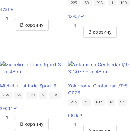
225
60
R18
H
100
4231
₽
12907
₽
Количество
товара
Количество
В корзину
Viatti
товара
В корзину
Brina
Yokohama
Nordico
Parada
V-
Spec-
522
X
195/65/R15
PA02J
91
225/60/R18
T
100
Michelin Latitude Sport 3
Yokohama Geolandar I/T-S
H
G073
235
65
R19
V
109
215
60
R17
Q
96
29064
₽
9675
₽
Количество
товара
Количество
В корзину
Michelin
товара
В корзину