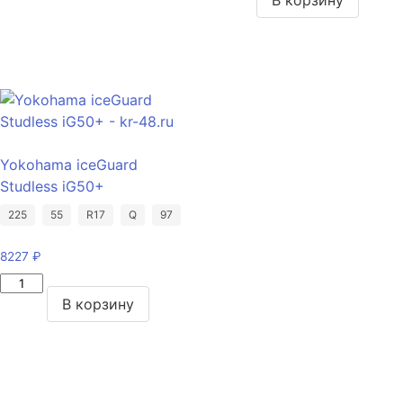
Latitude
Yokohama
Sport
Geolandar
3
I/T-
235/65/R19
S
109
G073
V
215/60/R17
96
Yokohama iceGuard
Q
Studless iG50+
225
55
R17
Q
97
8227
₽
Количество
товара
В корзину
Yokohama
iceGuard
Studless
iG50+