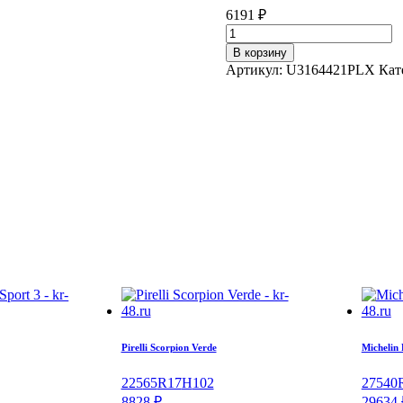
6191
₽
Количество
товара
В корзину
OZKA
Артикул:
U3164421PLX
Кат
Pulmox
TOR12
(KNK50)
7.5/0/
—
16
103
A6
Pirelli Scorpion Verde
Michelin 
225
65
R17
H
102
275
40
8828
₽
29634