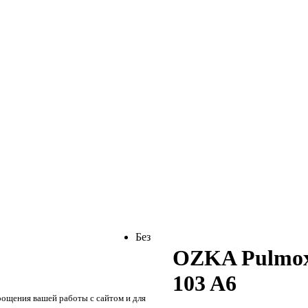
Без
OZKA Pulmox
103 A6
рощения вашей работы с сайтом и для