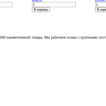
Количество
Колич
товара
товара
В корзину
В кор
Pirelli
Michel
Scorpion
Pilot
Verde
Sport
225/65/R17
3
102
275/40
H
101
25000 наименований товара. Мы работаем только с крупными по
Y