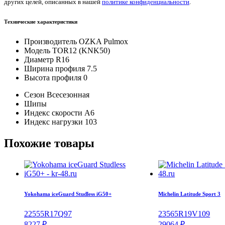
других целей, описанных в нашей
политике конфиденциальности
.
Технические характеристики
Производитель
OZKA Pulmox
Модель
TOR12 (KNK50)
Диаметр
R16
Ширина профиля
7.5
Высота профиля
0
Сезон
Всесезонная
Шипы
Индекс скорости
A6
Индекс нагрузки
103
Похожие товары
Yokohama iceGuard Studless iG50+
Michelin Latitude Sport 3
225
55
R17
Q
97
235
65
R19
V
109
8227
₽
29064
₽