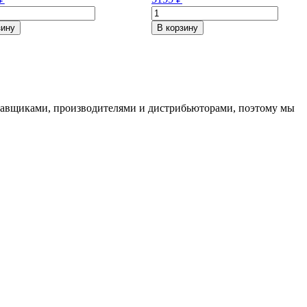
ество
Количество
товара
зину
В корзину
in
Viatti
Brina
Nordico
V-
/R19
522
205/60/R16
ставщиками, производителями и дистрибьюторами, поэтому мы
92
T