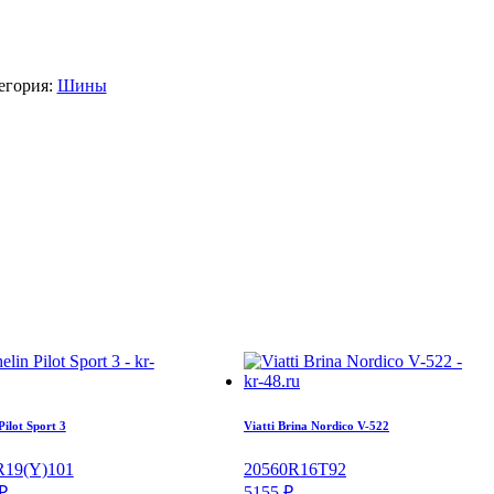
егория:
Шины
Pilot Sport 3
Viatti Brina Nordico V-522
R19
(Y)
101
205
60
R16
T
92
₽
5155
₽