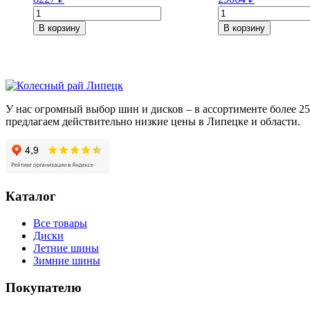
Количество
Количество
товара
товара
В корзину
В корзину
Yokohama
Michelin
iceGuard
Latitude
Studless
Sport
iG50+
3
225/55/R17
235/65/R19
97
109
У нас огромный выбор шин и дисков – в ассортименте более 
Q
V
предлагаем действительно низкие цены в Липецке и области.
Каталог
Все товары
Диски
Летние шины
Зимние шины
Покупателю