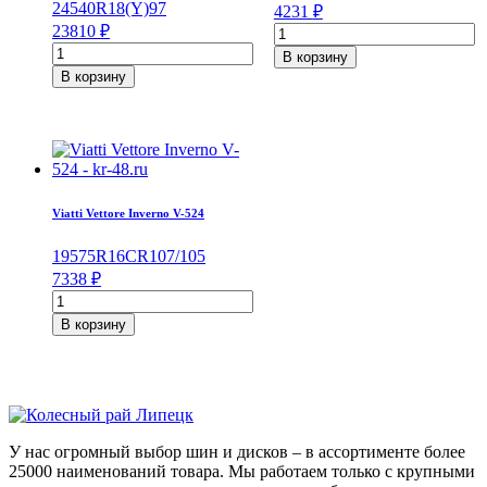
245
40
R18
(Y)
97
4231
₽
23810
₽
Количество
Количество
товара
В корзину
товара
Viatti
В корзину
Continental
Brina
ContiSportContact
Nordico
5
V-
245/40/R18
522
97
195/65/R15
Y
91
T
Viatti Vettore Inverno V-524
195
75
R16C
R
107/105
7338
₽
Количество
товара
В корзину
Viatti
Vettore
Inverno
V-
524
195/75/R16C
У нас огромный выбор шин и дисков – в ассортименте более
107/105
25000 наименований товара. Мы работаем только с крупными
R