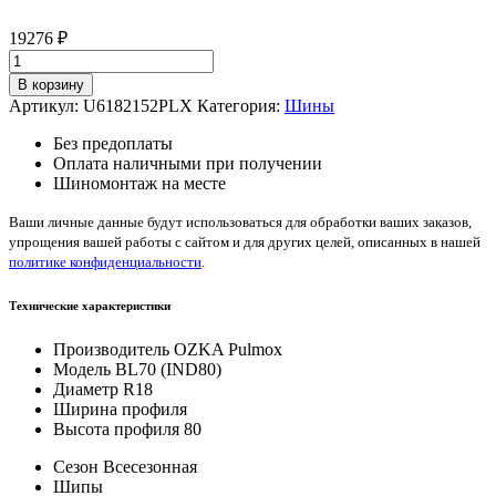
19276
₽
Количество
товара
В корзину
OZKA
Артикул:
U6182152PLX
Категория:
Шины
Pulmox
BL70
Без предоплаты
(IND80)
Оплата наличными при получении
12.5/80/
Шиномонтаж на месте
—
18
Ваши личные данные будут использоваться для обработки ваших заказов,
146
упрощения вашей работы с сайтом и для других целей, описанных в нашей
A8
политике конфиденциальности
.
Технические характеристики
Производитель
OZKA Pulmox
Модель
BL70 (IND80)
Диаметр
R18
Ширина профиля
Высота профиля
80
Сезон
Всесезонная
Шипы