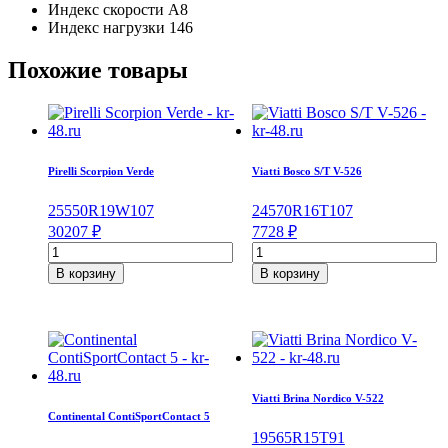
Индекс скорости
A8
Индекс нагрузки
146
Похожие товары
Pirelli Scorpion Verde
Viatti Bosco S/T V-526
255
50
R19
W
107
245
70
R16
T
107
30207
₽
7728
₽
Количество
Количество
товара
товара
В корзину
В корзину
Pirelli
Viatti
Scorpion
Bosco
Verde
S/T
255/50/R19
V-
107
526
W
245/70/R16
107
Viatti Brina Nordico V-522
T
Continental ContiSportContact 5
195
65
R15
T
91