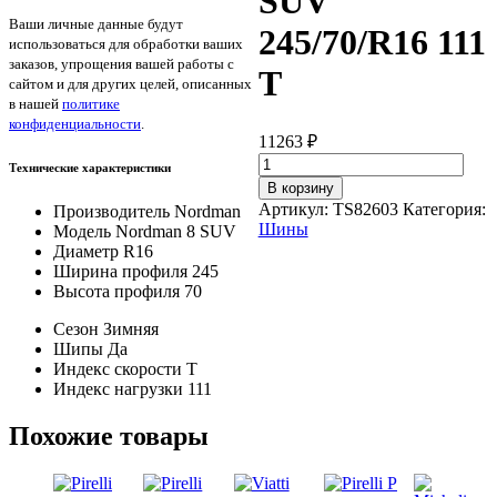
SUV
Ваши личные данные будут
245/70/R16 111
использоваться для обработки ваших
заказов, упрощения вашей работы с
T
сайтом и для других целей, описанных
в нашей
политике
конфиденциальности
.
11263
₽
Количество
Технические характеристики
товара
В корзину
Nordman
Артикул:
TS82603
Категория:
Производитель
Nordman
Nordman
Шины
Модель
Nordman 8 SUV
8
Диаметр
R16
SUV
Ширина профиля
245
245/70/R16
Высота профиля
70
111
T
Сезон
Зимняя
Шипы
Да
Индекс скорости
T
Индекс нагрузки
111
Похожие товары