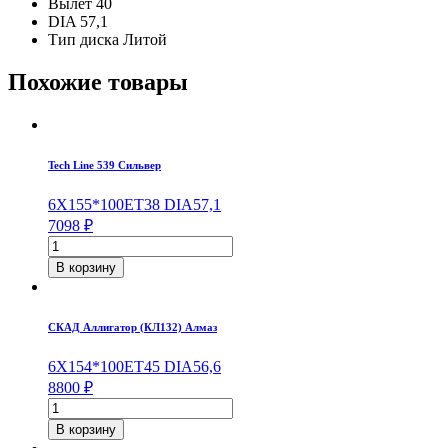
Вылет
40
DIA
57,1
Тип диска
Литой
Похожие товары
Tech Line 539 Сильвер
6X15
5*100
ET38
DIA57,1
7098
₽
Количество
товара
В корзину
Tech
Line
539
СКАД Аллигатор (КЛ132) Алмаз
Silver
6*15/5*100
6X15
4*100
ET45
DIA56,6
ET38
8800
₽
DIA57,1
Количество
товара
В корзину
СКАД