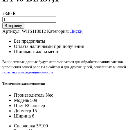
7340
₽
Количество
товара
В корзину
Neo
Артикул:
WHS118012
Категория:
Диски
509
Silver
Без предоплаты
6*15/5*100
Оплата наличными при получении
ET40
Шиномонтаж на месте
DIA57,1
Ваши личные данные будут использоваться для обработки ваших заказов,
упрощения вашей работы с сайтом и для других целей, описанных в нашей
политике конфиденциальности
.
Технические характеристики
Производитель
Neo
Модель
509
Цвет
RСильвер
Диаметр
15
Ширина
6
Сверловка
5*100