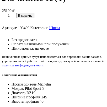
25199
₽
Количество
В корзину
товара
Michelin
Pilot
Артикул:
193409
Категория:
Шины
Sport
5
Без предоплаты
245/40/ZR19
Оплата наличными при получении
98
Шиномонтаж на месте
(Y)
Ваши личные данные будут использоваться для обработки ваших заказов,
упрощения вашей работы с сайтом и для других целей, описанных в нашей
политике конфиденциальности
.
Технические характеристики
Производитель
Michelin
Модель
Pilot Sport 5
Диаметр
RZ19
Ширина профиля
245
Высота профиля
40