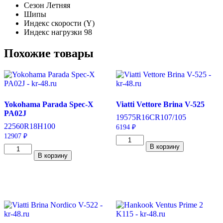
Сезон
Летняя
Шипы
Индекс скорости
(Y)
Индекс нагрузки
98
Похожие товары
Yokohama Parada Spec-X
Viatti Vettore Brina V-525
PA02J
195
75
R16C
R
107/105
225
60
R18
H
100
6194
₽
12907
₽
Количество
В корзину
Количество
товара
В корзину
товара
Viatti
Yokohama
Vettore
Parada
Brina
Spec-
V-
X
525
PA02J
195/75/R16C
225/60/R18
107/105
100
R