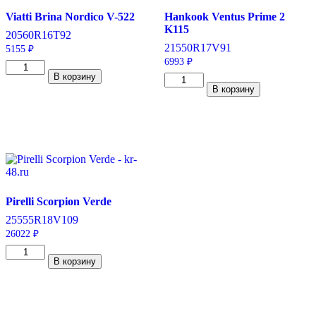
H
Viatti Brina Nordico V-522
Hankook Ventus Prime 2
K115
205
60
R16
T
92
215
50
R17
V
91
5155
₽
6993
₽
Количество
В корзину
товара
Количество
В корзину
Viatti
товара
Brina
Hankook
Nordico
Ventus
V-
Prime
522
2
205/60/R16
K115
92
215/50/R17
T
91
V
Pirelli Scorpion Verde
255
55
R18
V
109
26022
₽
Количество
В корзину
товара
Pirelli
Scorpion
Verde
255/55/R18