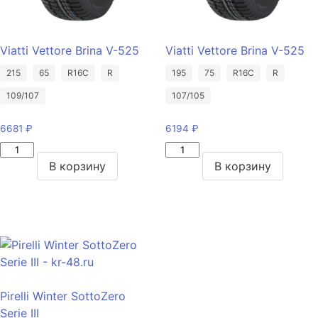
Viatti Vettore Brina V-525
Viatti Vettore Brina V-525
215
65
R16C
R
195
75
R16C
R
109/107
107/105
6681
₽
6194
₽
Количество
Количество
товара
товара
В корзину
В корзину
Viatti
Viatti
Vettore
Vettore
Brina
Brina
V-
V-
525
525
215/65/R16C
195/75/R16C
109/107
107/105
Pirelli Winter SottoZero
R
R
Serie III