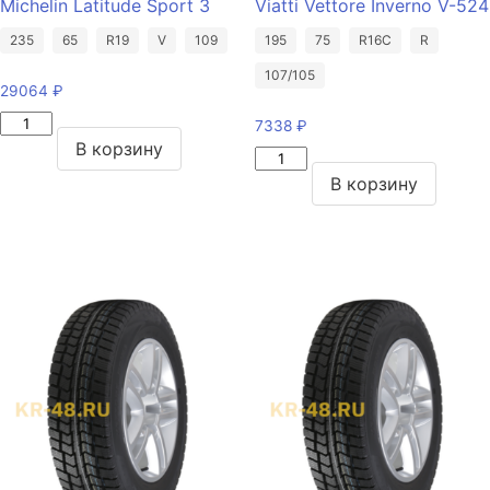
Michelin Latitude Sport 3
Viatti Vettore Inverno V-524
235
65
R19
V
109
195
75
R16C
R
107/105
29064
₽
Количество
7338
₽
товара
В корзину
Количество
Michelin
товара
В корзину
Latitude
Viatti
Sport
Vettore
3
Inverno
235/65/R19
V-
109
524
V
195/75/R16C
107/105
R