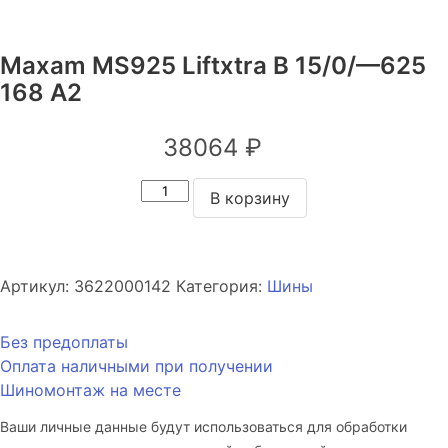
Maxam MS925 Liftxtra B 15/0/—625
168 A2
38064
₽
Количество
В корзину
товара
Maxam
MS925
Liftxtra
Артикул:
3622000142
Категория:
Шины
B
15/0/
Без предоплаты
—
Оплата наличными при получении
625
Шиномонтаж на месте
168
Ваши личные данные будут использоваться для обработки
A2