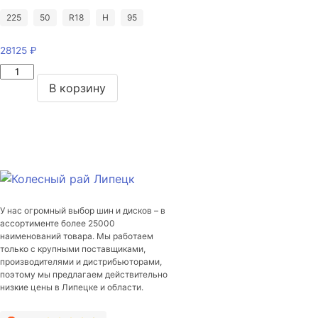
225
50
R18
H
95
28125
₽
Количество
товара
В корзину
Pirelli
Winter
SottoZero
Serie
III
225/50/R18
95
У нас огромный выбор шин и дисков – в
H
ассортименте более 25000
наименований товара. Мы работаем
только с крупными поставщиками,
производителями и дистрибьюторами,
поэтому мы предлагаем действительно
низкие цены в Липецке и области.