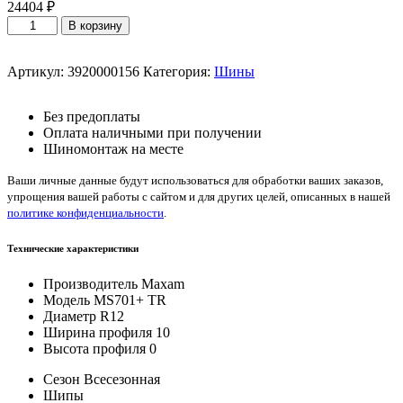
24404
₽
Количество
В корзину
товара
Maxam
MS701+
Артикул:
3920000156
Категория:
Шины
TR
10/0/
Без предоплаты
—
Оплата наличными при получении
12
Шиномонтаж на месте
Ваши личные данные будут использоваться для обработки ваших заказов,
упрощения вашей работы с сайтом и для других целей, описанных в нашей
политике конфиденциальности
.
Технические характеристики
Производитель
Maxam
Модель
MS701+ TR
Диаметр
R12
Ширина профиля
10
Высота профиля
0
Сезон
Всесезонная
Шипы