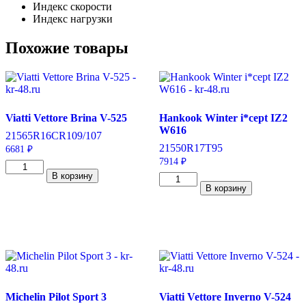
Индекс скорости
Индекс нагрузки
Похожие товары
Viatti Vettore Brina V-525
Hankook Winter i*cept IZ2
W616
215
65
R16C
R
109/107
215
50
R17
T
95
6681
₽
7914
₽
Количество
В корзину
товара
Количество
В корзину
Viatti
товара
Vettore
Hankook
Brina
Winter
V-
i*cept
525
IZ2
215/65/R16C
W616
109/107
215/50/R17
R
95
T
Michelin Pilot Sport 3
Viatti Vettore Inverno V-524