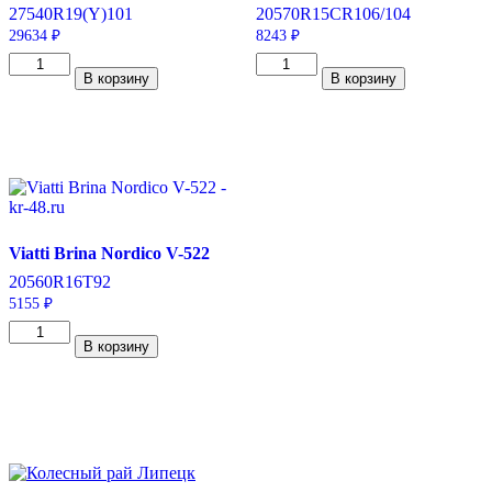
275
40
R19
(Y)
101
205
70
R15C
R
106/104
29634
₽
8243
₽
Количество
Количество
В корзину
В корзину
товара
товара
Michelin
Viatti
Pilot
Vettore
Sport
Inverno
3
V-
275/40/R19
524
101
205/70/R15C
Y
106/104
R
Viatti Brina Nordico V-522
205
60
R16
T
92
5155
₽
Количество
В корзину
товара
Viatti
Brina
Nordico
V-
522
205/60/R16
92