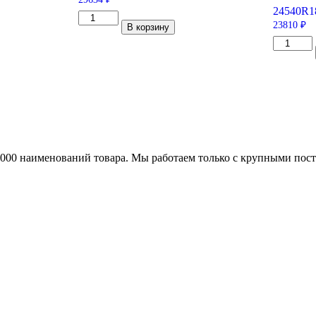
245
40
R1
Количество
23810
₽
В корзину
товара
Michelin
Количес
Pilot
товара
Sport
Continent
3
ContiSpo
275/40/R19
5
101
245/40/R
Y
97
Y
25000 наименований товара. Мы работаем только с крупными по