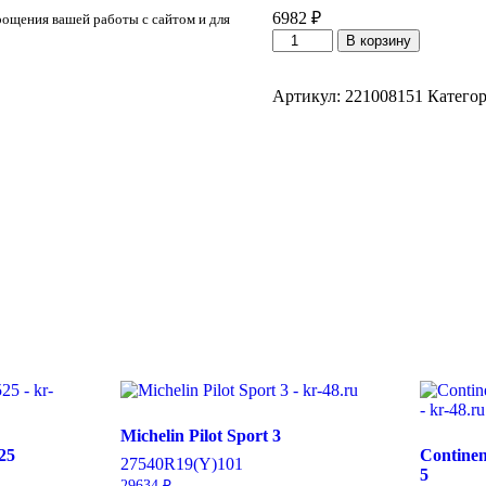
6982
₽
рощения вашей работы с сайтом и для
Количество
В корзину
товара
LingLong
Leao
Артикул:
221008151
Катего
Nova-
Force
4x4
HP
255/50/R19
107
W
Michelin Pilot Sport 3
25
Continen
275
40
R19
(Y)
101
5
29634
₽