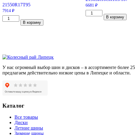
215
50
R17
T
95
6681
₽
7914
₽
Количество
В корзину
Количество
товара
В корзину
товара
Viatti
Hankook
Vettore
Winter
Brina
i*cept
V-
IZ2
525
W616
215/65/R16C
215/50/R17
109/107
95
R
T
У нас огромный выбор шин и дисков – в ассортименте более 
предлагаем действительно низкие цены в Липецке и области.
Каталог
Все товары
Диски
Летние шины
Зимние шины