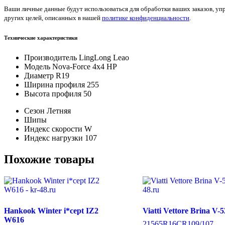
Ваши личные данные будут использоваться для обработки ваших заказов, уп
других целей, описанных в нашей
политике конфиденциальности
.
Технические характеристики
Производитель
LingLong Leao
Модель
Nova-Force 4x4 HP
Диаметр
R19
Ширина профиля
255
Высота профиля
50
Сезон
Летняя
Шипы
Индекс скорости
W
Индекс нагрузки
107
Похожие товары
Hankook Winter i*cept IZ2
Viatti Vettore Brina V-5
W616
215
65
R16C
R
109/107