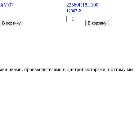
8
(Y)
97
225
60
R18
H
100
12907
₽
тво
Количество
В корзину
В корзину
товара
al
Yokohama
rtContact
Parada
Spec-
18
X
PA02J
225/60/R18
100
H
ставщиками, производителями и дистрибьюторами, поэтому мы