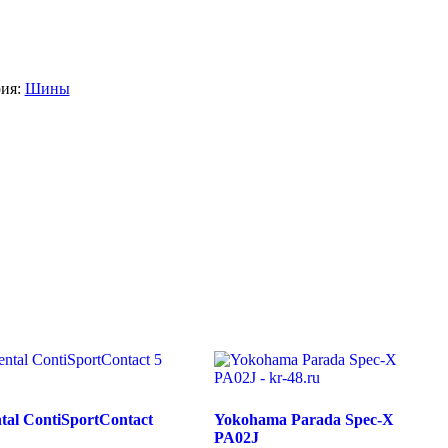
рия:
Шины
tal ContiSportContact
Yokohama Parada Spec-X
PA02J