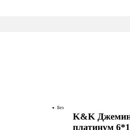
Без
K&K Джемини
платинум 6*1