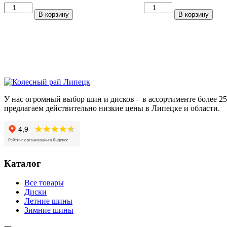
Количество
Количество
В корзину
В корзину
товара
товара
СКАД
СКАД
Уран-2
Тулон
(КЛ066)
(КЛ233)
Селена
Селена
5,5*14/4*98
6*15/4*114,3
ET35
ET44
DIA58,6
DIA67,1
У нас огромный выбор шин и дисков – в ассортименте более 
предлагаем действительно низкие цены в Липецке и области.
Каталог
Все товары
Диски
Летние шины
Зимние шины