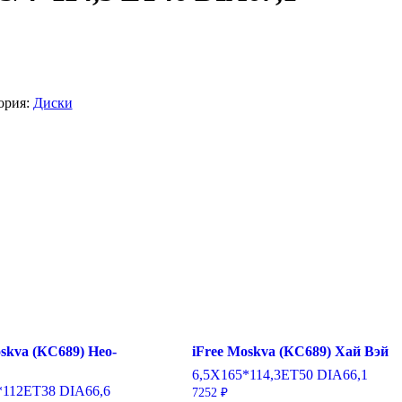
ория:
Диски
skva (КС689) Нео-
iFree Moskva (КС689) Хай Вэй
6,5X16
5*114,3
ET50
DIA66,1
*112
ET38
DIA66,6
7252
₽