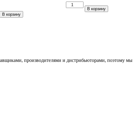
Количество
В корзину
тво
товара
В корзину
iFree
Moskva
(КС689)
Хай
Вэй
6,5*16/5*114,3
*112
ET50
DIA66,1
ставщиками, производителями и дистрибьюторами, поэтому мы