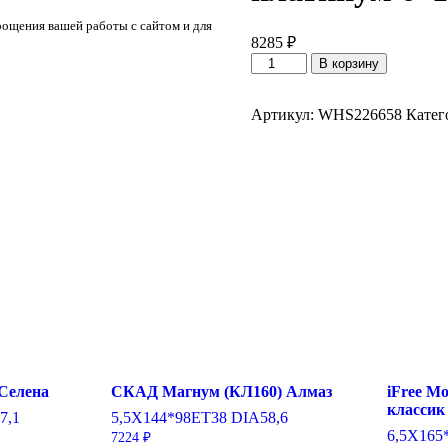
рощения вашей работы с сайтом и для
8285
₽
Количество
В корзину
товара
K&K
Джемини-
Артикул:
WHS226658
Катег
оригинал
(КС617)
Дарк
платинум
6*15/4*114,3
ET46
DIA67,1
Селена
СКАД Магнум (КЛ160) Алмаз
iFree Mo
классик
7,1
5,5X14
4*98
ET38
DIA58,6
6,5X16
5
7224
₽