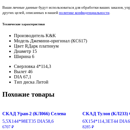
Ваши личные данные будут использоваться для обработки ваших заказов, уп
других целей, описанных в нашей
политике конфиденциальности
.
Технические характеристики
Производитель
K&K
Модель
Джемини-оригинал (КС617)
Цвет
RДарк платинум
Диаметр
15
Ширина
6
Сверловка
4*114,3
Вылет
46
DIA
67,1
Тип диска
Литой
Похожие товары
СКАД Уран-2 (КЛ066) Селена
СКАД Тулон (КЛ233) 
5,5X14
4*98
ET35
DIA58,6
6X15
4*114,3
ET44
DIA6
6707
₽
8285
₽