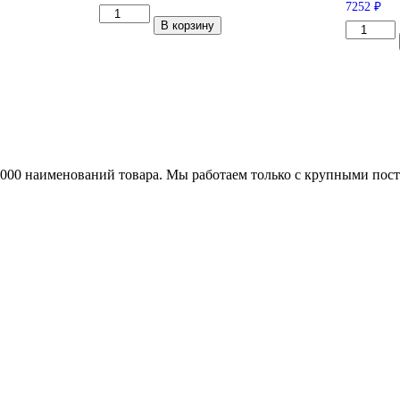
7252
₽
Количество
В корзину
товара
Количес
СКАД
товара
Магнум
iFree
(КЛ160)
Moskva
Алмаз
(КС689)
5,5*14/4*98
Нео-
ET38
классик
DIA58,6
6,5*16/5
ET38
DIA66,6
25000 наименований товара. Мы работаем только с крупными по