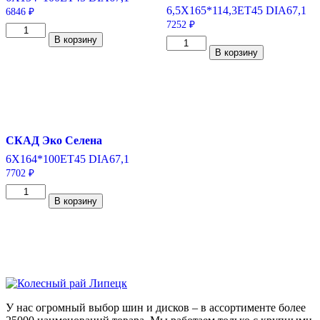
6,5X16
5*114,3
ET45
DIA67,1
6846
₽
7252
₽
Количество
В корзину
товара
Количество
В корзину
Tech
товара
Line
iFree
535
Moskva
BD
(КС689)
6*15/4*100
Нео-
ET45
классик
DIA67,1
6,5*16/5*114,3
СКАД Эко Селена
ET45
DIA67,1
6X16
4*100
ET45
DIA67,1
7702
₽
Количество
В корзину
товара
СКАД
Эко
Селена
6*16/4*100
ET45
DIA67,1
У нас огромный выбор шин и дисков – в ассортименте более