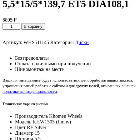
5,5*15/5*139,7 ET5 DIA108,1
6895
₽
Количество
В корзину
товара
Khomen
Wheels
Артикул:
WHS511145
Категория:
Диски
KHW1505
(Jimny)
Без предоплаты
F-
Оплата наличными при получении
Silver
Шиномонтаж на месте
5,5*15/5*139,7
ET5
Ваши личные данные будут использоваться для обработки ваших заказов,
DIA108,1
упрощения вашей работы с сайтом и для других целей, описанных в нашей
политике конфиденциальности
.
Технические характеристики
Производитель
Khomen Wheels
Модель
KHW1505 (Jimny)
Цвет
RF-Silver
Диаметр
15
Ширина
5,5