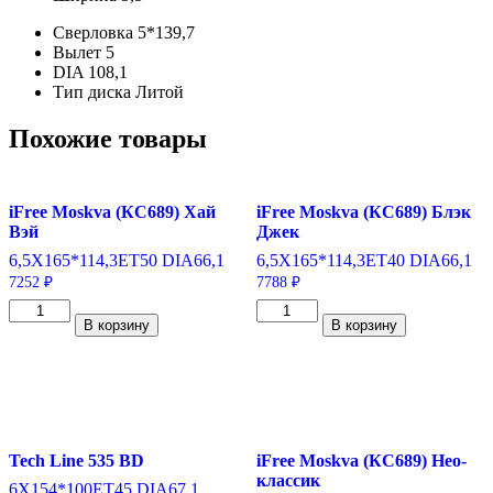
Сверловка
5*139,7
Вылет
5
DIA
108,1
Тип диска
Литой
Похожие товары
iFree Moskva (КС689) Хай
iFree Moskva (КС689) Блэк
Вэй
Джек
6,5X16
5*114,3
ET50
DIA66,1
6,5X16
5*114,3
ET40
DIA66,1
7252
₽
7788
₽
Количество
Количество
В корзину
В корзину
товара
товара
iFree
iFree
Moskva
Moskva
(КС689)
(КС689)
Хай
Блэк
Вэй
Джек
6,5*16/5*114,3
6,5*16/5*114,3
Tech Line 535 BD
iFree Moskva (КС689) Нео-
ET50
ET40
классик
DIA66,1
DIA66,1
6X15
4*100
ET45
DIA67,1