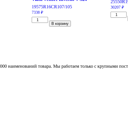
255
50
R1
195
75
R16C
R
107/105
30207
₽
7338
₽
Количес
Количество
товара
В корзину
товара
Pirelli
Viatti
Scorpion
Vettore
Verde
Inverno
255/50/R
V-
107
524
W
195/75/R16C
107/105
R
25000 наименований товара. Мы работаем только с крупными по