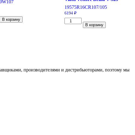
9
W
107
195
75
R16C
R
107/105
6194
₽
тво
В корзину
Количество
В корзину
товара
Viatti
Vettore
19
Brina
V-
525
195/75/R16C
107/105
R
ставщиками, производителями и дистрибьюторами, поэтому мы