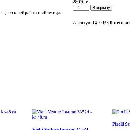
28676
₽
Количество
В корзину
товара
рощения вашей работы с сайтом и для
Kama
NR
Артикул:
1410033
Категори
201
315/60/R22.5
152/148
K
Drive
Pirelli 
Viatti Vettore Inverno V-524