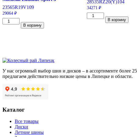
285
35
RZ20
(Y)
104
235
65
R19
V
109
34271
₽
29064
₽
Количество
В корзину
Количество
товара
В корзину
товара
Michelin
Michelin
Pilot
Latitude
Sport
Sport
3
3
285/35/ZR20
235/65/R19
104
109
(Y)
V
У нас огромный выбор шин и дисков – в ассортименте более 
предлагаем действительно низкие цены в Липецке и области.
Каталог
Все товары
Диски
Летние шины