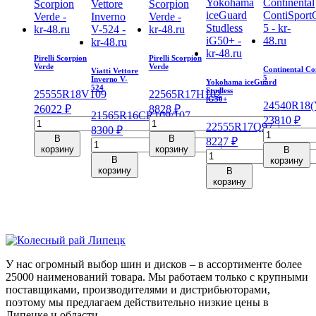
Pirelli Scorpion
Pirelli Scorpion
Verde
Verde
Continental Co
Viatti Vettore
5
Inverno V-
Yokohama iceGuard
524
Studless
255
55
R18
V
109
225
65
R17
H
102
iG50+
245
40
R18
(
26022
₽
8828
₽
215
65
R16C
R
109/107
23810
₽
Количество
Количество
225
55
R17
Q
97
8300
₽
Количеств
товара
товара
В
В
8227
₽
Количество
товара
Pirelli
Pirelli
корзину
корзину
В
Количество
товара
Continental
Scorpion
Scorpion
В
корзину
товара
Viatti
корзину
ContiSport
В
Verde
Verde
Yokohama
Vettore
корзину
5
255/55/R18
225/65/R17
iceGuard
Inverno
245/40/R18
109
102
Studless
V-
97
V
H
iG50+
524
Y
225/55/R17
215/65/R16C
97
109/107
Q
R
У нас огромный выбор шин и дисков – в ассортименте более
25000 наименований товара. Мы работаем только с крупными
поставщиками, производителями и дистрибьюторами,
поэтому мы предлагаем действительно низкие цены в
Липецке и области.