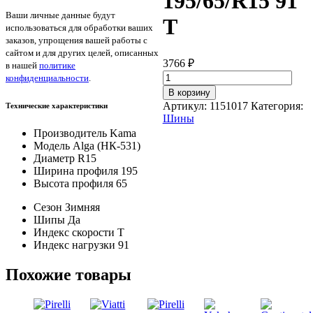
195/65/R15 91
Ваши личные данные будут
T
использоваться для обработки ваших
заказов, упрощения вашей работы с
сайтом и для других целей, описанных
3766
₽
в нашей
политике
Количество
конфиденциальности
.
товара
В корзину
Kama
Артикул:
1151017
Категория:
Технические характеристики
Alga
Шины
(НК-531)
Производитель
Kama
195/65/R15
Модель
Alga (НК-531)
91
Диаметр
R15
T
Ширина профиля
195
Высота профиля
65
Сезон
Зимняя
Шипы
Да
Индекс скорости
T
Индекс нагрузки
91
Похожие товары