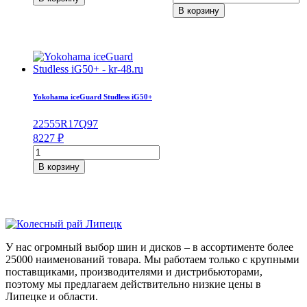
Pirelli
товара
В корзину
P
Viatti
Zero
Vettore
275/35/R20
Inverno
102
V-
Y
524
195/75/R16C
107/105
Yokohama iceGuard Studless iG50+
R
225
55
R17
Q
97
8227
₽
Количество
товара
В корзину
Yokohama
iceGuard
Studless
iG50+
225/55/R17
97
У нас огромный выбор шин и дисков – в ассортименте более
Q
25000 наименований товара. Мы работаем только с крупными
поставщиками, производителями и дистрибьюторами,
поэтому мы предлагаем действительно низкие цены в
Липецке и области.