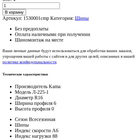
Количество
товара
В корзину
Kama
Артикул:
1530001cmp
Категория:
Шины
Л-225-
1
Без предоплаты
6/0/
Оплата наличными при получении
—
Шиномонтаж на месте
16
88
Ваши личные данные будут использоваться для обработки ваших заказов,
A6
упрощения вашей работы с сайтом и для других целей, описанных в нашей
политике конфиденциальности
.
Технические характеристики
Производитель
Kama
Модель
Л-225-1
Диаметр
R16
Ширина профиля
6
Высота профиля
0
Сезон
Всесезонная
Шипы
Индекс скорости
A6
Индекс нагрузки
88