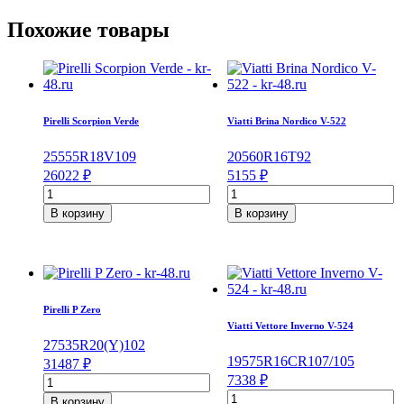
Похожие товары
Pirelli Scorpion Verde
Viatti Brina Nordico V-522
255
55
R18
V
109
205
60
R16
T
92
26022
₽
5155
₽
Количество
Количество
товара
товара
В корзину
В корзину
Pirelli
Viatti
Scorpion
Brina
Verde
Nordico
255/55/R18
V-
109
522
V
205/60/R16
Pirelli P Zero
92
Viatti Vettore Inverno V-524
T
275
35
R20
(Y)
102
195
75
R16C
R
107/105
31487
₽
Количество
7338
₽
товара
Количество
В корзину