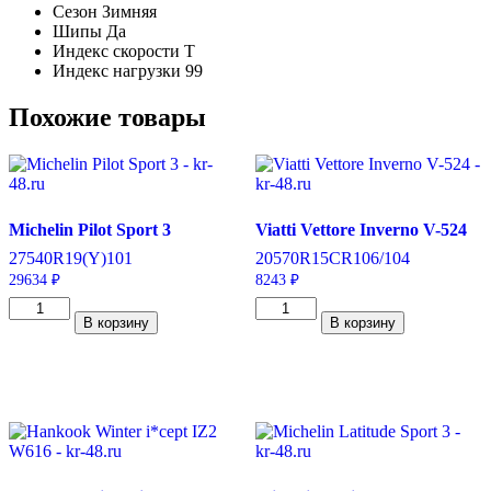
Сезон
Зимняя
Шипы
Да
Индекс скорости
T
Индекс нагрузки
99
Похожие товары
Michelin Pilot Sport 3
Viatti Vettore Inverno V-524
275
40
R19
(Y)
101
205
70
R15C
R
106/104
29634
₽
8243
₽
Количество
Количество
В корзину
В корзину
товара
товара
Michelin
Viatti
Pilot
Vettore
Sport
Inverno
3
V-
275/40/R19
524
101
205/70/R15C
Y
106/104
R