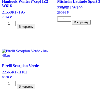
Hankook Winter i*cept IZ2
Michelin Latitude Sport 3
W616
235
65
R19
V
109
215
50
R17
T
95
29064
₽
7914
₽
Количество
В корзину
Количество
товара
В корзину
товара
Michelin
Hankook
Latitude
Winter
Sport
i*cept
3
IZ2
235/65/R19
W616
109
215/50/R17
V
95
T
Pirelli Scorpion Verde
225
65
R17
H
102
8828
₽
Количество
В корзину
товара
Pirelli
Scorpion
Verde
225/65/R17
102