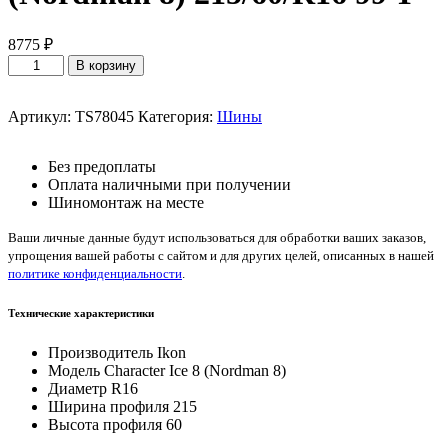
8775
₽
Количество
В корзину
товара
Ikon
Character
Артикул:
TS78045
Категория:
Шины
Ice
8
Без предоплаты
(Nordman
Оплата наличными при получении
8)
Шиномонтаж на месте
215/60/R16
99
Ваши личные данные будут использоваться для обработки ваших заказов,
T
упрощения вашей работы с сайтом и для других целей, описанных в нашей
политике конфиденциальности
.
Технические характеристики
Производитель
Ikon
Модель
Character Ice 8 (Nordman 8)
Диаметр
R16
Ширина профиля
215
Высота профиля
60