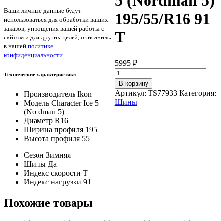
5 (Nordman 5)
Ваши личные данные будут
195/55/R16 91
использоваться для обработки ваших
заказов, упрощения вашей работы с
T
сайтом и для других целей, описанных
в нашей
политике
конфиденциальности
.
5995
₽
Количество
Технические характеристики
товара
В корзину
Ikon
Артикул:
TS77933
Категория:
Производитель
Ikon
Character
Шины
Модель
Character Ice 5
Ice
(Nordman 5)
5
Диаметр
R16
(Nordman
Ширина профиля
195
5)
Высота профиля
55
195/55/R16
91
Сезон
Зимняя
T
Шипы
Да
Индекс скорости
T
Индекс нагрузки
91
Похожие товары