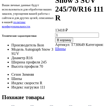
Snow 3 SUV
Ваши личные данные будут
245/70/R16 111
использоваться для обработки ваших
заказов, упрощения вашей работы с
R
сайтом и для других целей, описанных
в нашей
политике
конфиденциальности
.
13418
₽
Количество
Технические характеристики
товара
В корзину
Ikon
Артикул:
T730649
Категория:
Производитель
Ikon
Autograph
Шины
Модель
Autograph Snow 3
Snow
SUV
3
Диаметр
R16
SUV
Ширина профиля
245
245/70/R16
Высота профиля
70
111
R
Сезон
Зимняя
Шипы
Индекс скорости
R
Индекс нагрузки
111
Похожие товары