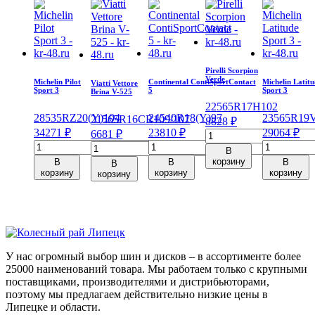
Pirelli Scorpion
Verde
Michelin Pilot
Continental ContiSportContact
Michelin Latit
Viatti Vettore
Sport 3
5
Sport 3
Brina V-525
225
65
R17
H
102
285
35
RZ20
(Y)
104
245
40
R18
(Y)
97
235
65
R19
215
65
R16C
R
109/107
8828
₽
34271
₽
23810
₽
29064
₽
6681
₽
Количество
Количество
Количество
Количеств
Количество
товара
В
товара
товара
товара
товара
Pirelli
корзину
В
В
В
В
Michelin
Continental
Michelin
Viatti
Scorpion
корзину
корзину
корзину
корзину
Pilot
ContiSportContact
Latitude
Vettore
Verde
Sport
5
Sport
Brina
225/65/R17
3
245/40/R18
3
V-
102
285/35/ZR20
97
235/65/R19
525
H
104
Y
109
215/65/R16C
(Y)
V
109/107
У нас огромный выбор шин и дисков – в ассортименте более
R
25000 наименований товара. Мы работаем только с крупными
поставщиками, производителями и дистрибьюторами,
поэтому мы предлагаем действительно низкие цены в
Липецке и области.