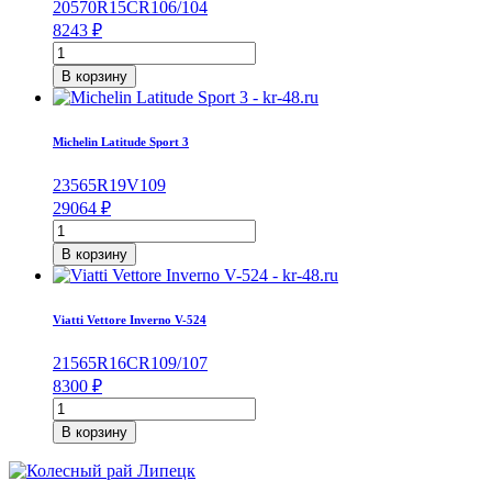
205
70
R15C
R
106/104
205/60/R16
8243
₽
92
Количество
T
товара
В корзину
Viatti
Vettore
Inverno
Michelin Latitude Sport 3
V-
524
235
65
R19
V
109
205/70/R15C
29064
₽
106/104
Количество
R
товара
В корзину
Michelin
Latitude
Sport
Viatti Vettore Inverno V-524
3
235/65/R19
215
65
R16C
R
109/107
109
8300
₽
V
Количество
товара
В корзину
Viatti
Vettore
Inverno