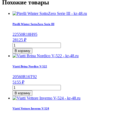
Похожие товары
Pirelli Winter SottoZero Serie III
225
50
R18
H
95
28125
₽
Количество
товара
В корзину
Pirelli
Winter
SottoZero
Viatti Brina Nordico V-522
Serie
III
205
60
R16
T
92
225/50/R18
5155
₽
95
Количество
H
товара
В корзину
Viatti
Brina
Nordico
Viatti Vettore Inverno V-524
V-
522