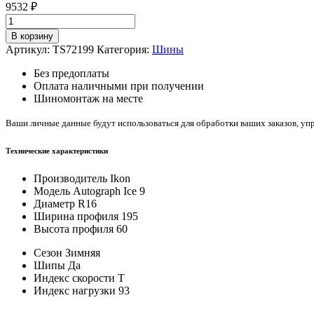
9532
₽
Количество
товара
В корзину
Ikon
Артикул:
TS72199
Категория:
Шины
Autograph
Ice
Без предоплаты
9
Оплата наличными при получении
195/60/R16
Шиномонтаж на месте
93
T
Ваши личные данные будут использоваться для обработки ваших заказов, уп
Технические характеристики
Производитель
Ikon
Модель
Autograph Ice 9
Диаметр
R16
Ширина профиля
195
Высота профиля
60
Сезон
Зимняя
Шипы
Да
Индекс скорости
T
Индекс нагрузки
93