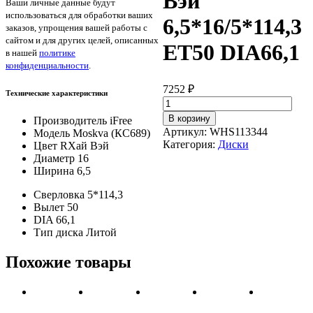
Вэй
Ваши личные данные будут
использоваться для обработки ваших
6,5*16/5*114,3
заказов, упрощения вашей работы с
сайтом и для других целей, описанных
ET50 DIA66,1
в нашей
политике
конфиденциальности
.
7252
₽
Технические характеристики
Количество
товара
В корзину
Производитель
iFree
iFree
Артикул:
WHS113344
Модель
Moskva (КС689)
Moskva
Категория:
Диски
Цвет
RХай Вэй
(КС689)
Диаметр
16
Хай
Ширина
6,5
Вэй
6,5*16/5*114,3
Сверловка
5*114,3
ET50
Вылет
50
DIA66,1
DIA
66,1
Тип диска
Литой
Похожие товары