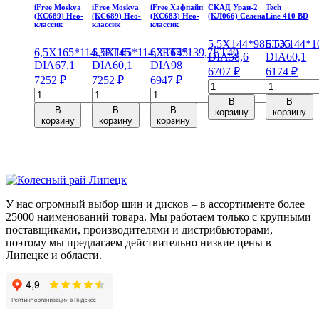
iFree Moskva
iFree Moskva
iFree Хафпайп
СКАД Уран-2
Tech
(КС689) Нео-
(КС689) Нео-
(КС683) Нео-
(КЛ066) Селена
Line 410 BD
классик
классик
классик
5,5X14
4*98
ET35
5,5X14
4*1
6,5X16
5*114,3
6,5X16
ET45
5*114,3
6X16
ET45
5*139,7
ET40
DIA58,6
DIA60,1
DIA67,1
DIA60,1
DIA98
6707
₽
6174
₽
7252
₽
7252
₽
6947
₽
Количество
Количеств
Количество
Количество
Количество
товара
товара
В
В
товара
товара
товара
СКАД
Tech
В
В
В
корзину
корзину
iFree
iFree
iFree
корзину
корзину
корзину
Уран-2
Line
Moskva
Moskva
Хафпайп
(КЛ066)
410
(КС689)
(КС689)
(КС683)
Селена
BD
Нео-
Нео-
Нео-
5,5*14/4*98
5,5*14/4*1
классик
классик
классик
ET35
ET43
6,5*16/5*114,3
6,5*16/5*114,3
6*16/5*139,7
DIA58,6
DIA60,1
ET45
ET45
ET40
У нас огромный выбор шин и дисков – в ассортименте более
DIA67,1
DIA60,1
DIA98
25000 наименований товара. Мы работаем только с крупными
поставщиками, производителями и дистрибьюторами,
поэтому мы предлагаем действительно низкие цены в
Липецке и области.