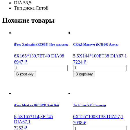
DIA
58,5
Тип диска
Литой
Похожие товары
iFree Хафпайп (КС683) Нео-классик
СКАД Магнум (КЛ160) Алмаз
6X16
5*139,7
ET40
DIA98
5,5X14
4*100
ET38
DIA67,1
6947
₽
7224
₽
Количество
Количество
товара
товара
В корзину
В корзину
iFree
СКАД
Хафпайп
Магнум
(КС683)
(КЛ160)
Нео-
Алмаз
классик
5,5*14/4*100
6*16/5*139,7
ET38
iFree Moskva (КС689) Хай Вэй
Tech Line 539 Сильвер
ET40
DIA67,1
DIA98
6,5X16
5*114,3
ET45
6X15
5*100
ET38
DIA57,1
DIA67,1
7098
₽
7252
₽
Количество