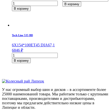
Количество
товара
В корзину
товара
Tech
В корзину
iFree
Line
Moskva
539
(КС689)
Silver
Хай
6*15/5*100
Вэй
ET38
6,5*16/5*114,3
DIA57,1
Tech Line 535 BD
ET45
DIA67,1
6X15
4*100
ET45
DIA67,1
6846
₽
Количество
товара
В корзину
Tech
Line
535
BD
6*15/4*100
ET45
У нас огромный выбор шин и дисков – в ассортименте более
DIA67,1
25000 наименований товара. Мы работаем только с крупными
поставщиками, производителями и дистрибьюторами,
поэтому мы предлагаем действительно низкие цены в
Липецке и области.