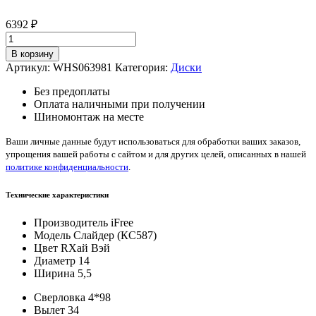
6392
₽
Количество
товара
В корзину
iFree
Артикул:
WHS063981
Категория:
Диски
Слайдер
(КС587)
Без предоплаты
Хай
Оплата наличными при получении
Вэй
Шиномонтаж на месте
5,5*14/4*98
ET34
Ваши личные данные будут использоваться для обработки ваших заказов,
DIA58,5
упрощения вашей работы с сайтом и для других целей, описанных в нашей
политике конфиденциальности
.
Технические характеристики
Производитель
iFree
Модель
Слайдер (КС587)
Цвет
RХай Вэй
Диаметр
14
Ширина
5,5
Сверловка
4*98
Вылет
34