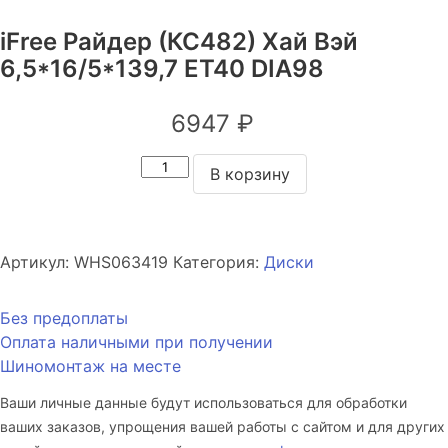
iFree Райдер (КС482) Хай Вэй
6,5*16/5*139,7 ET40 DIA98
6947
₽
Количество
В корзину
товара
iFree
Райдер
(КС482)
Артикул:
WHS063419
Категория:
Диски
Хай
Вэй
Без предоплаты
6,5*16/5*139,7
Оплата наличными при получении
ET40
Шиномонтаж на месте
DIA98
Ваши личные данные будут использоваться для обработки
ваших заказов, упрощения вашей работы с сайтом и для других