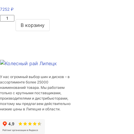
7252
₽
Количество
товара
В корзину
iFree
Moskva
(КС689)
Хай
Вэй
6,5*16/5*114,3
ET50
У нас огромный выбор шин и дисков – в
DIA66,1
ассортименте более 25000
наименований товара. Мы работаем
только с крупными поставщиками,
производителями и дистрибьюторами,
поэтому мы предлагаем действительно
низкие цены в Липецке и области.