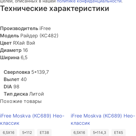
целей, описанных в нашей
политике конфиденциальности
.
Технические характеристики
Производитель
iFree
Модель
Райдер (КС482)
Цвет
RХай Вэй
Диаметр
16
Ширина
6,5
Сверловка
5*139,7
Вылет
40
DIA
98
Тип диска
Литой
Похожие товары
iFree Moskva (КС689) Нео-
iFree Moskva (КС689) Нео-
классик
классик
6,5X16
5*112
ET38
6,5X16
5*114,3
ET45