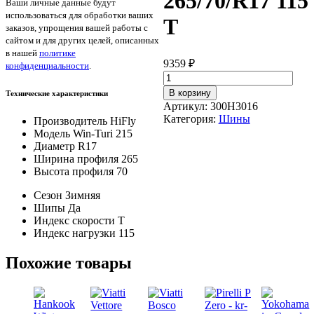
265/70/R17 115
Ваши личные данные будут
использоваться для обработки ваших
T
заказов, упрощения вашей работы с
сайтом и для других целей, описанных
в нашей
политике
9359
₽
конфиденциальности
.
Количество
товара
В корзину
Технические характеристики
HiFly
Артикул:
300H3016
Win-
Категория:
Шины
Производитель
HiFly
Turi
Модель
Win-Turi 215
215
Диаметр
R17
265/70/R17
Ширина профиля
265
115
Высота профиля
70
T
Сезон
Зимняя
Шипы
Да
Индекс скорости
T
Индекс нагрузки
115
Похожие товары