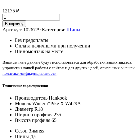
12175
₽
Количество
товара
В корзину
Hankook
Артикул:
1026779
Категория:
Шины
Winter
i*Pike
Без предоплаты
X
Оплата наличными при получении
W429A
Шиномонтаж на месте
235/65/R18
110
Ваши личные данные будут использоваться для обработки ваших заказов,
T
упрощения вашей работы с сайтом и для других целей, описанных в нашей
политике конфиденциальности
.
Технические характеристики
Производитель
Hankook
Модель
Winter i*Pike X W429A
Диаметр
R18
Ширина профиля
235
Высота профиля
65
Сезон
Зимняя
Шипы
Да