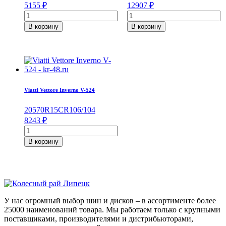
5155
₽
12907
₽
Количество
Количество
товара
товара
В корзину
В корзину
Viatti
Yokohama
Brina
Parada
Nordico
Spec-
V-
X
522
PA02J
205/60/R16
225/60/R18
92
100
Viatti Vettore Inverno V-524
T
H
205
70
R15C
R
106/104
8243
₽
Количество
товара
В корзину
Viatti
Vettore
Inverno
V-
524
205/70/R15C
У нас огромный выбор шин и дисков – в ассортименте более
106/104
25000 наименований товара. Мы работаем только с крупными
R
поставщиками, производителями и дистрибьюторами,