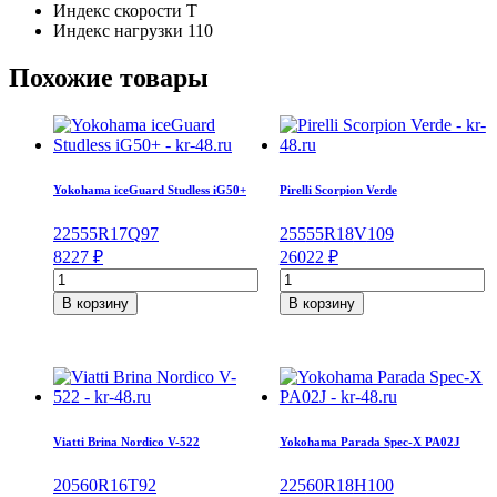
Индекс скорости
T
Индекс нагрузки
110
Похожие товары
Yokohama iceGuard Studless iG50+
Pirelli Scorpion Verde
225
55
R17
Q
97
255
55
R18
V
109
8227
₽
26022
₽
Количество
Количество
товара
товара
В корзину
В корзину
Yokohama
Pirelli
iceGuard
Scorpion
Studless
Verde
iG50+
255/55/R18
225/55/R17
109
97
V
Q
Viatti Brina Nordico V-522
Yokohama Parada Spec-X PA02J
205
60
R16
T
92
225
60
R18
H
100