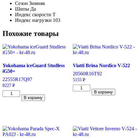
Сезон
Зимняя
Шипы
Да
Индекс скорости
T
Индекс нагрузки
103
Похожие товары
Yokohama iceGuard Studless
Viatti Brina Nordico V-522
iG50+
205
60
R16
T
92
225
55
R17
Q
97
5155
₽
8227
₽
Количество
В корзину
Количество
товара
В корзину
товара
Viatti
Yokohama
Brina
iceGuard
Nordico
Studless
V-
iG50+
522
225/55/R17
205/60/R16
97
92
Q
T