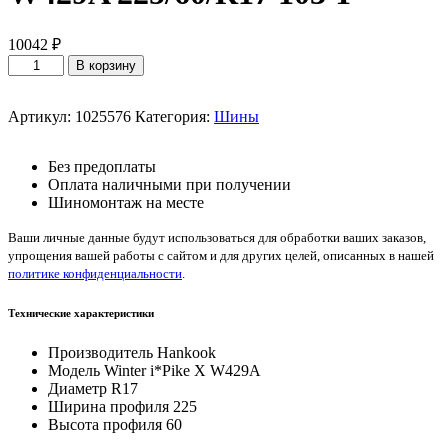
10042
₽
Количество
В корзину
товара
Hankook
Winter
Артикул:
1025576
Категория:
Шины
i*Pike
X
Без предоплаты
W429A
Оплата наличными при получении
225/60/R17
Шиномонтаж на месте
103
T
Ваши личные данные будут использоваться для обработки ваших заказов,
упрощения вашей работы с сайтом и для других целей, описанных в нашей
политике конфиденциальности
.
Технические характеристики
Производитель
Hankook
Модель
Winter i*Pike X W429A
Диаметр
R17
Ширина профиля
225
Высота профиля
60