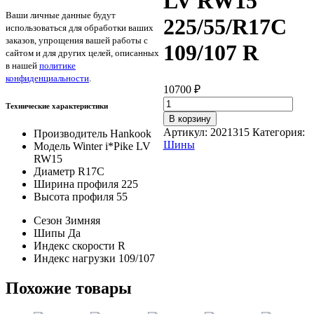
LV RW15
Ваши личные данные будут
225/55/R17C
использоваться для обработки ваших
заказов, упрощения вашей работы с
109/107 R
сайтом и для других целей, описанных
в нашей
политике
конфиденциальности
.
10700
₽
Количество
Технические характеристики
товара
В корзину
Hankook
Артикул:
2021315
Категория:
Производитель
Hankook
Winter
Шины
Модель
Winter i*Pike LV
i*Pike
RW15
LV
Диаметр
R17C
RW15
Ширина профиля
225
225/55/R17C
Высота профиля
55
109/107
R
Сезон
Зимняя
Шипы
Да
Индекс скорости
R
Индекс нагрузки
109/107
Похожие товары