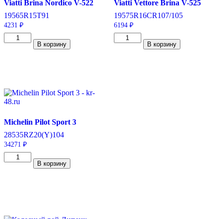
Viatti Brina Nordico V-522
Viatti Vettore Brina V-525
195
65
R15
T
91
195
75
R16C
R
107/105
4231
₽
6194
₽
Количество
Количество
В корзину
В корзину
товара
товара
Viatti
Viatti
Brina
Vettore
Nordico
Brina
V-
V-
522
525
195/65/R15
195/75/R16C
91
107/105
T
R
Michelin Pilot Sport 3
285
35
RZ20
(Y)
104
34271
₽
Количество
В корзину
товара
Michelin
Pilot
Sport
3
285/35/ZR20
104