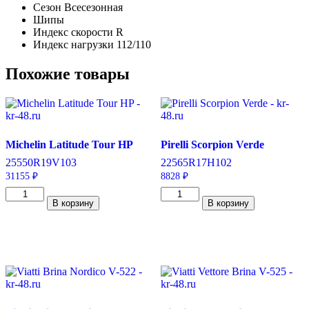
Сезон
Всесезонная
Шипы
Индекс скорости
R
Индекс нагрузки
112/110
Похожие товары
Michelin Latitude Tour HP
Pirelli Scorpion Verde
255
50
R19
V
103
225
65
R17
H
102
31155
₽
8828
₽
Количество
Количество
В корзину
В корзину
товара
товара
Michelin
Pirelli
Latitude
Scorpion
Tour
Verde
HP
225/65/R17
255/50/R19
102
103
H
V