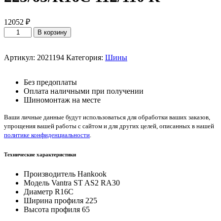
12052
₽
Количество
В корзину
товара
Hankook
Vantra
Артикул:
2021194
Категория:
Шины
ST
AS2
Без предоплаты
RA30
Оплата наличными при получении
225/65/R16C
Шиномонтаж на месте
112/110
R
Ваши личные данные будут использоваться для обработки ваших заказов,
упрощения вашей работы с сайтом и для других целей, описанных в нашей
политике конфиденциальности
.
Технические характеристики
Производитель
Hankook
Модель
Vantra ST AS2 RA30
Диаметр
R16C
Ширина профиля
225
Высота профиля
65