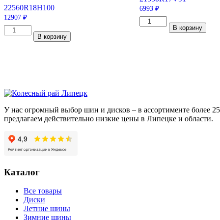
225
60
R18
H
100
6993
₽
12907
₽
Количество
В корзину
Количество
товара
В корзину
товара
Hankook
Yokohama
Ventus
Parada
Prime
Spec-
2
X
K115
PA02J
215/50/R17
225/60/R18
91
100
V
H
У нас огромный выбор шин и дисков – в ассортименте более 
предлагаем действительно низкие цены в Липецке и области.
Каталог
Все товары
Диски
Летние шины
Зимние шины