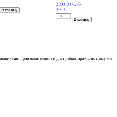
215
60
R17
Q
96
тво
9675
₽
В корзину
Количество
В корзину
товара
Yokohama
18
Geolandar
I/T-
S
G073
215/60/R17
96
Q
ставщиками, производителями и дистрибьюторами, поэтому мы