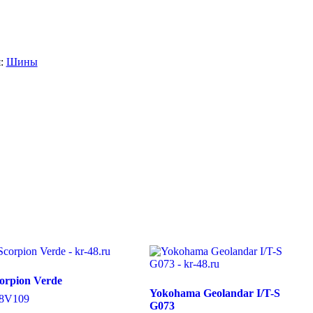
я:
Шины
Scorpion Verde
Yokohama Geolandar I/T-S
8
V
109
G073