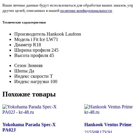
Ваши личные данные будут использоваться для обработки ваших заказов, уп
других целей, описанных в нашей
политике конфиденциальности
.
Технические характеристики
Производитель
Hankook Laufenn
Модель
i Fit Ice LW71
Диаметр
R18
Ширина профиля
245
Высота профиля
45
Сезон
Зимняя
Шипы
Да
Индекс скорости
T
Индекс нагрузки
100
Похожие товары
Yokohama Parada Spec-X
Hankook Ventus Prime 
PA02J
215
50
R17
V
91