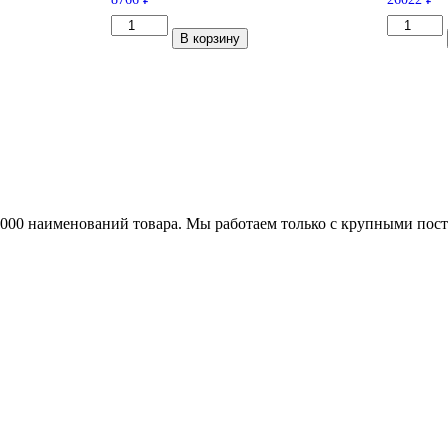
Количество
Количес
В корзину
товара
товара
Pirelli
Pirelli
Scorpion
Scorpion
Verde
Verde
225/60/R18
255/55/R
100
109
H
V
25000 наименований товара. Мы работаем только с крупными по