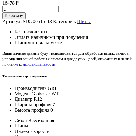
16478
₽
Количество
товара
В корзину
GRI
Артикул:
S10700515113
Категория:
Шины
Globestar
WT
Без предоплаты
7/0/
Оплата наличными при получении
—
Шиномонтаж на месте
12
Ваши личные данные будут использоваться для обработки ваших заказов,
упрощения вашей работы с сайтом и для других целей, описанных в нашей
политике конфиденциальности
.
Технические характеристики
Производитель
GRI
Модель
Globestar WT
Диаметр
R12
Ширина профиля
7
Высота профиля
0
Сезон
Всесезонная
Шипы
Индекс скорости