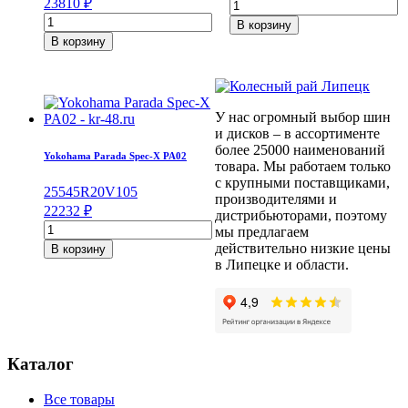
23810
₽
Количество
Количество
товара
В корзину
товара
Pirelli
В корзину
Continental
Scorpion
ContiSportContact
Verde
5
225/65/R17
245/40/R18
102
У нас огромный выбор шин
97
H
и дисков – в ассортименте
Y
более 25000 наименований
Yokohama Parada Spec-X PA02
товара. Мы работаем только
с крупными поставщиками,
255
45
R20
V
105
производителями и
22232
₽
дистрибьюторами, поэтому
Количество
мы предлагаем
товара
действительно низкие цены
В корзину
Yokohama
в Липецке и области.
Parada
Spec-
X
PA02
255/45/R20
105
Каталог
V
Все товары