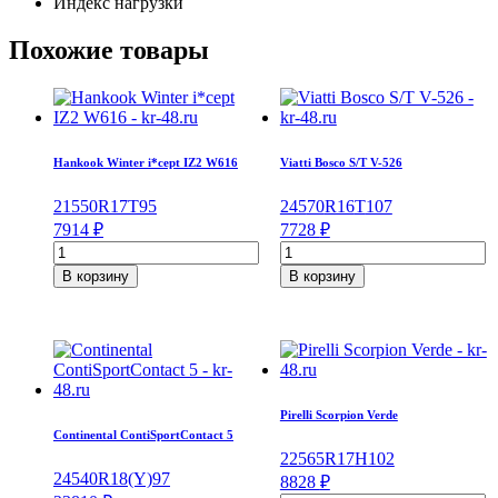
Индекс нагрузки
Похожие товары
Hankook Winter i*cept IZ2 W616
Viatti Bosco S/T V-526
215
50
R17
T
95
245
70
R16
T
107
7914
₽
7728
₽
Количество
Количество
товара
товара
В корзину
В корзину
Hankook
Viatti
Winter
Bosco
i*cept
S/T
IZ2
V-
W616
526
215/50/R17
245/70/R16
95
107
Pirelli Scorpion Verde
T
T
Continental ContiSportContact 5
225
65
R17
H
102
245
40
R18
(Y)
97
8828
₽